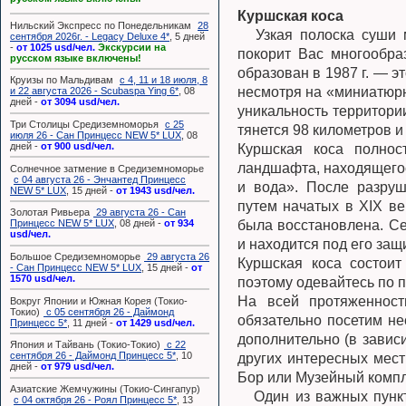
Куршская коса
Нильский Экспресс по Понедельникам
28
⠀ Узкая полоска суши
сентября 2026г. - Legacy Deluxe 4*
, 5 дней
-
от 1025 usd/чел.
Экскурсии на
покорит Вас многообр
русском языке включены!
образован в 1987 г. — э
Круизы по Мальдивам
с 4, 11 и 18 июля, 8
несмотря на «миниатюрн
и 22 августа 2026 - Scubaspa Ying 6*
, 08
дней -
от 3094 usd/чел.
уникальность территории
Три Столицы Средиземноморья
с 25
тянется 98 километров и
июля 26 - Сан Принцесс NEW 5* LUX
, 08
дней -
от 900 usd/чел.
Куршская коса полнос
ландшафта, находящегося
Солнечное затмение в Средиземноморье
с 04 августа 26 - Энчантед Принцесс
и вода». После разруш
NEW 5* LUX
, 15 дней -
от 1943 usd/чел.
путем начатых в XIX ве
Золотая Ривьера
29 августа 26 - Сан
была восстановлена. С
Принцесс NEW 5* LUX
, 08 дней -
от 934
usd/чел.
и находится под его защ
Большое Средиземноморье
29 августа 26
Куршская коса состоит
- Сан Принцесс NEW 5* LUX
, 15 дней -
от
1570 usd/чел.
поэтому одевайтесь по 
На всей протяженност
Вокруг Японии и Южная Корея (Токио-
Токио)
с 05 сентября 26 - Даймонд
обязательно посетим не
Принцесс 5*
, 11 дней -
от 1429 usd/чел.
дополнительно (в завис
Япония и Тайвань (Токио-Токио)
с 22
сентября 26 - Даймонд Принцесс 5*
, 10
других интересных мест
дней -
от 979 usd/чел.
Бор или Музейный компл
Азиатские Жемчужины (Токио-Сингапур)
⠀ Один из важных пунк
с 04 октября 26 - Роял Принцесс 5*
, 13