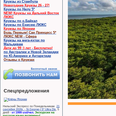
Круизы из Стамбула
Новогодние Круизы 26 - 27!
Круизы по Нилу 5*
NEW! Круизы на Дальний Восток
ЛЮКС
Круизы по о.Байкал
Круизы по Енисею ЛЮКС
Круизы по Японии
Будь Первым! Сан Принцесс 5*
ЛЮКС NEW - Сфера
Круизы на мега-яхтах по
Мальдивам
Дети до 99 :) лет - Бесплатно!
по Австралии и Новой Зеландии
по Ю.Америке и Антарктиде
Отзывы о Круизах
Спецпредложения
Нильский Экспресс по Понедельникам
21
сентября 2026г. - St.George-I 5* Ultra Dlx
, 5
дней -
от 1999 usd/чел.
Экскурсии на
русском языке включены!