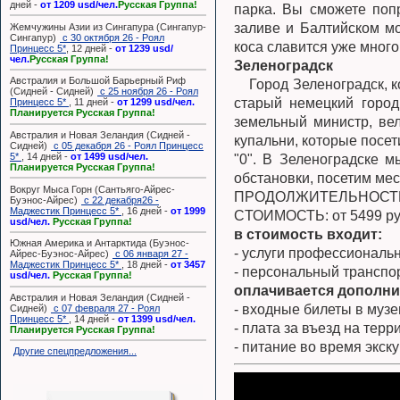
дней -
от 1209 usd/чел.
Русская Группа!
парка. Вы сможете поп
заливе и Балтийском мо
Жемчужины Азии из Сингапура (Сингапур-
Сингапур)
с 30 октября 26 - Роял
коса славится уже много
Принцесс 5*
, 12 дней -
от 1239 usd/
чел.
Русская Группа!
Зеленоградск
Австралия и Большой Барьерный Риф
⠀ Город Зеленоградск, к
(Сидней - Сидней)
с 25 ноября 26 - Роял
старый немецкий город
Принцесс 5*
, 11 дней -
от 1299 usd/чел.
Планируется Русская Группа!
земельный министр, вел
Австралия и Новая Зеландия (Сидней -
купальни, которые посет
Сидней)
с 05 декабря 26 - Роял Принцесс
5*
, 14 дней -
от 1499 usd/чел.
"0". В Зеленоградске м
Планируется Русская Группа!
обстановки, посетим ме
Вокруг Мыса Горн (Сантьяго-Айрес-
ПРОДОЛЖИТЕЛЬНОСТЬ: 
Буэнос-Айрес)
с 22 декабря26 -
Маджестик Принцесс 5*
, 16 дней -
от 1999
CТОИМОСТЬ: от 5499 ру
usd/чел.
Русская Группа!
в стоимость входит:
Южная Америка и Антарктида (Буэнос-
- услуги профессиональн
Айрес-Буэнос-Айрес)
с 06 января 27 -
Маджестик Принцесс 5*
, 18 дней -
от 3457
- персональный транспо
usd/чел.
Русская Группа!
оплачивается дополни
Австралия и Новая Зеландия (Сидней -
- входные билеты в музе
Сидней)
с 07 февраля 27 - Роял
Принцесс 5*
, 14 дней -
от 1399 usd/чел.
- плата за въезд на тер
Планируется Русская Группа!
- питание во время экск
Другие спецпредложения...