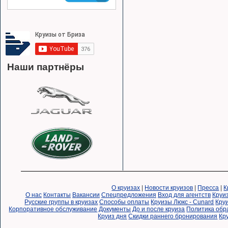
Наши партнёры
О круизах
|
Новости круизов
|
Пресса
|
К
О нас
Контакты
Вакансии
Спецпредложения
Вход для агентств
Круи
Русские группы в круизах
Способы оплаты
Круизы Люкс - Cunard
Круи
Корпоративное обслуживание
Документы
До и после круиза
Политика обр
Круиз дня
Скидки раннего бронирования
Кр