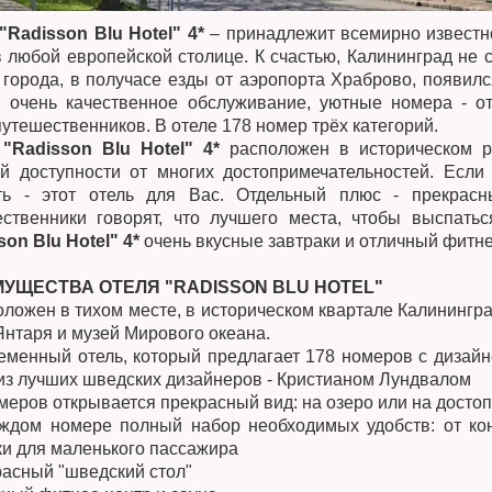
"Radisson Blu Hotel" 4*
– принадлежит всемирно известно
в любой европейской столице. К счастью, Калининград не с
 города, в получасе езды от аэропорта Храброво, появился
, очень качественное обслуживание, уютные номера - о
путешественников. В отеле 178 номер трёх категорий.
"Radisson Blu Hotel" 4*
расположен в историческом ра
й доступности от многих достопримечательностей. Если
ть - этот отель для Вас. Отдельный плюс - прекрас
ственники говорят, что лучшего места, чтобы выспатьс
son Blu Hotel" 4*
очень вкусные завтраки и отличный фитне
УЩЕСТВА ОТЕЛЯ "RADISSON BLU HOTEL"
оложен в тихом месте, в историческом квартале Калинингра
Янтаря и музей Мирового океана.
еменный отель, который предлагает 178 номеров с дизайн
из лучших шведских дизайнеров - Кристианом Лундвалом
омеров открывается прекрасный вид: на озеро или на досто
ждом номере полный набор необходимых удобств: от ко
ки для маленького пассажира
расный "шведский стол"