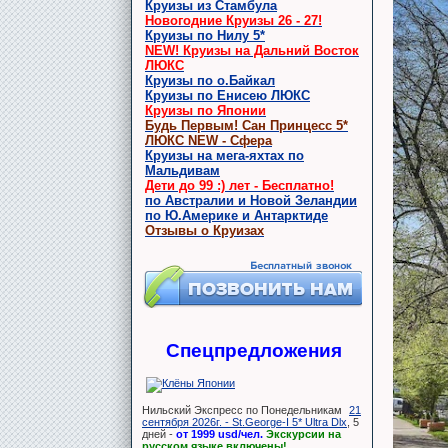
Круизы из Стамбула
Новогодние Круизы 26 - 27!
Круизы по Нилу 5*
NEW! Круизы на Дальний Восток
ЛЮКС
Круизы по о.Байкал
Круизы по Енисею ЛЮКС
Круизы по Японии
Будь Первым! Сан Принцесс 5*
ЛЮКС NEW - Сфера
Круизы на мега-яхтах по
Мальдивам
Дети до 99 :) лет - Бесплатно!
по Австралии и Новой Зеландии
по Ю.Америке и Антарктиде
Отзывы о Круизах
Спецпредложения
Нильский Экспресс по Понедельникам
21
сентября 2026г. - St.George-I 5* Ultra Dlx
, 5
дней -
от 1999 usd/чел.
Экскурсии на
русском языке включены!