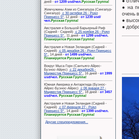
● отли
дней -
от 1209 usd/чел.
Русская Группа!
● на п
Жемчужины Азии из Сингапура (Сингапур-
Сингапур)
с 30 октября 26 - Роял
очень в
Принцесс 5*
, 12 дней -
от 1239 usd/
● высо
чел.
Русская Группа!
● добр
Австралия и Большой Барьерный Риф
(Сидней - Сидней)
с 25 ноября 26 - Роял
Принцесс 5*
, 11 дней -
от 1299 usd/чел.
Планируется Русская Группа!
Австралия и Новая Зеландия (Сидней -
Сидней)
с 05 декабря 26 - Роял Принцесс
5*
, 14 дней -
от 1499 usd/чел.
Планируется Русская Группа!
Вокруг Мыса Горн (Сантьяго-Айрес-
Буэнос-Айрес)
с 22 декабря26 -
Маджестик Принцесс 5*
, 16 дней -
от 1999
usd/чел.
Русская Группа!
Южная Америка и Антарктида (Буэнос-
Айрес-Буэнос-Айрес)
с 06 января 27 -
Маджестик Принцесс 5*
, 18 дней -
от 3457
usd/чел.
Русская Группа!
Австралия и Новая Зеландия (Сидней -
Сидней)
с 07 февраля 27 - Роял
Принцесс 5*
, 14 дней -
от 1399 usd/чел.
Планируется Русская Группа!
Другие спецпредложения...