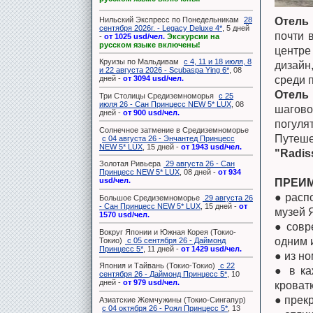
Нильский Экспресс по Понедельникам
28
Отель 
сентября 2026г. - Legacy Deluxe 4*
, 5 дней
почти 
-
от 1025 usd/чел.
Экскурсии на
русском языке включены!
центре
Круизы по Мальдивам
с 4, 11 и 18 июля, 8
дизайн
и 22 августа 2026 - Scubaspa Ying 6*
, 08
среди 
дней -
от 3094 usd/чел.
Отель 
Три Столицы Средиземноморья
с 25
июля 26 - Сан Принцесс NEW 5* LUX
, 08
шагово
дней -
от 900 usd/чел.
погуля
Солнечное затмение в Средиземноморье
Путеше
с 04 августа 26 - Энчантед Принцесс
NEW 5* LUX
, 15 дней -
от 1943 usd/чел.
"Radis
Золотая Ривьера
29 августа 26 - Сан
Принцесс NEW 5* LUX
, 08 дней -
от 934
usd/чел.
ПРЕИМ
● расп
Большое Средиземноморье
29 августа 26
- Сан Принцесс NEW 5* LUX
, 15 дней -
от
музей 
1570 usd/чел.
● совр
Вокруг Японии и Южная Корея (Токио-
одним 
Токио)
с 05 сентября 26 - Даймонд
Принцесс 5*
, 11 дней -
от 1429 usd/чел.
● из н
Япония и Тайвань (Токио-Токио)
с 22
● в ка
сентября 26 - Даймонд Принцесс 5*
, 10
дней -
от 979 usd/чел.
кроват
● прек
Азиатские Жемчужины (Токио-Сингапур)
с 04 октября 26 - Роял Принцесс 5*
, 13