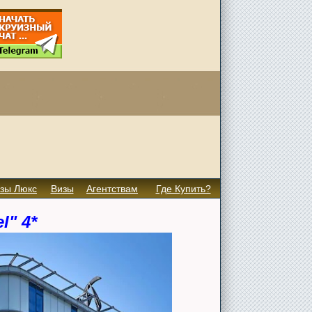
зы Люкс
Визы
Агентствам
Где Купить?
l" 4*