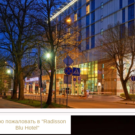
о пожаловать в "Radisson
Blu Hotel"