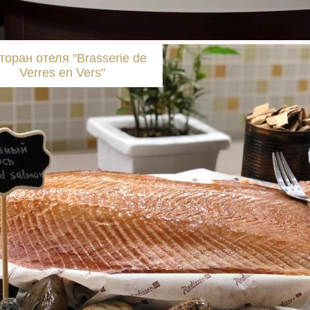
торан отеля "Brasserie de
Verres en Vers"