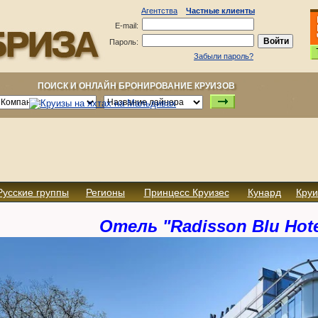
Агентства
Частные клиенты
E-mail:
Пароль:
Забыли пароль?
ПОИСК И ОНЛАЙН БРОНИРОВАНИЕ КРУИЗОВ
Русские группы
Регионы
Принцесс Круизес
Кунард
Круи
Отель "Radisson Blu Hote