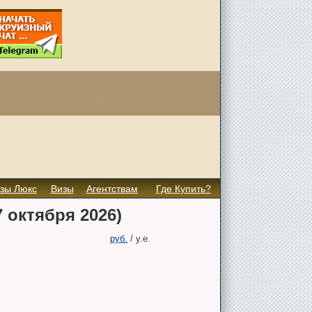
зы Люкс
Визы
Агентствам
Где Купить?
 октября 2026)
руб.
/
у.е.