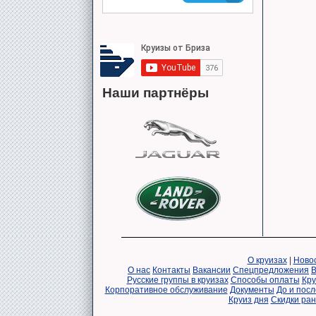
Наши партнёры
О круизах
|
Новос
О нас
Контакты
Вакансии
Спецпредложения
В
Русские группы в круизах
Способы оплаты
Кру
Корпоративное обслуживание
Документы
До и посл
Круиз дня
Скидки ра