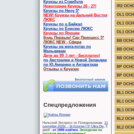
Круизы из Стамбула
IR2 ОСН
Новогодние Круизы 26 - 27!
Круизы по Нилу 5*
OL1 ОС
NEW! Круизы на Дальний Восток
ЛЮКС
OL1 ОСН
Круизы по о.Байкал
Круизы по Енисею ЛЮКС
OL1 ОСН
Круизы по Японии
Будь Первым! Сан Принцесс 5*
BB ОСН
ЛЮКС NEW - Сфера
Круизы на мега-яхтах по
BB ОСНО
Мальдивам
Дети до 99 :) лет - Бесплатно!
BB ОСНО
по Австралии и Новой Зеландии
по Ю.Америке и Антарктиде
BP ОСН
Отзывы о Круизах
BP ОСНО
BP ОСНО
BL1 ОС
BL1 ОСН
Спецпредложения
BL1 ОСН
BL2 ОС
Нильский Экспресс по Понедельникам
21
сентября 2026г. - St.George-I 5* Ultra Dlx
, 5
BL2 ОСН
дней -
от 1999 usd/чел.
Экскурсии на
русском языке включены!