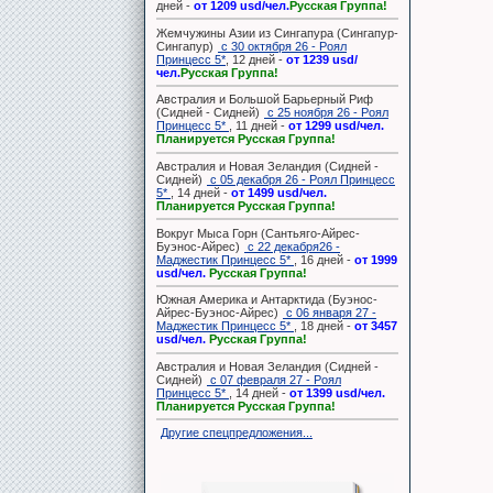
дней -
от 1209 usd/чел.
Русская Группа!
Жемчужины Азии из Сингапура (Сингапур-
Сингапур)
с 30 октября 26 - Роял
Принцесс 5*
, 12 дней -
от 1239 usd/
чел.
Русская Группа!
Австралия и Большой Барьерный Риф
(Сидней - Сидней)
с 25 ноября 26 - Роял
Принцесс 5*
, 11 дней -
от 1299 usd/чел.
Планируется Русская Группа!
Австралия и Новая Зеландия (Сидней -
Сидней)
с 05 декабря 26 - Роял Принцесс
5*
, 14 дней -
от 1499 usd/чел.
Планируется Русская Группа!
Вокруг Мыса Горн (Сантьяго-Айрес-
Буэнос-Айрес)
с 22 декабря26 -
Маджестик Принцесс 5*
, 16 дней -
от 1999
usd/чел.
Русская Группа!
Южная Америка и Антарктида (Буэнос-
Айрес-Буэнос-Айрес)
с 06 января 27 -
Маджестик Принцесс 5*
, 18 дней -
от 3457
usd/чел.
Русская Группа!
Австралия и Новая Зеландия (Сидней -
Сидней)
с 07 февраля 27 - Роял
Принцесс 5*
, 14 дней -
от 1399 usd/чел.
Планируется Русская Группа!
Другие спецпредложения...