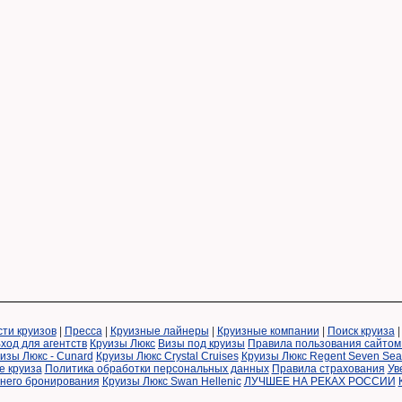
ти круизов
|
Пресса
|
Круизные лайнеры
|
Круизные компании
|
Поиск круиза
ход для агентств
Круизы Люкс
Визы под круизы
Правила пользования сайтом
изы Люкс - Cunard
Круизы Люкс Crystal Cruises
Круизы Люкс Regent Seven Sea
е круиза
Политика обработки персональных данных
Правила страхования
Ув
ннего бронирования
Круизы Люкс Swan Hellenic
ЛУЧШЕЕ НА РЕКАХ РОССИИ