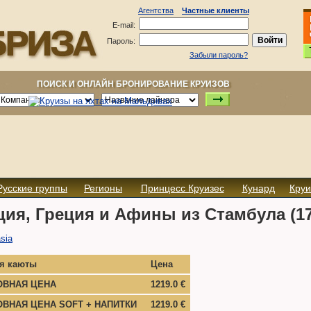
Агентства
Частные клиенты
E-mail:
Пароль:
Забыли пароль?
ПОИСК И ОНЛАЙН БРОНИРОВАНИЕ КРУИЗОВ
Русские группы
Регионы
Принцесс Круизес
Кунард
Круи
ия, Греция и Афины из Стамбула (17
sia
ия каюты
Цена
ОВНАЯ ЦЕНА
1219.0 €
ОВНАЯ ЦЕНА SOFT + НАПИТКИ
1219.0 €