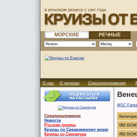
МОРСКИЕ
РЕЧНЫЕ
О нас
О круизах
Спецпредложения
Венец
MSC Fanta
Спецпредложения
Категор
Новости
Русские группы
IR2 ОСН
Круизы по Средиземному морю
IR2 ОСН
Круизы из Сингапура