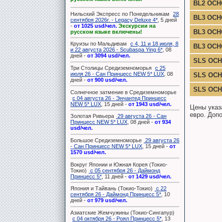
BL2 ОСН
Нильский Экспресс по Понедельникам
28
BL3 ОС
сентября 2026г. - Legacy Deluxe 4*
, 5 дней
-
от 1025 usd/чел.
Экскурсии на
BL3 ОСН
русском языке включены!
Круизы по Мальдивам
с 4, 11 и 18 июля, 8
BL3 ОСН
и 22 августа 2026 - Scubaspa Ying 6*
, 08
дней -
от 3094 usd/чел.
SLS ОС
Три Столицы Средиземноморья
с 25
июля 26 - Сан Принцесс NEW 5* LUX
, 08
SLS ОСН
дней -
от 900 usd/чел.
SLS ОСН
Солнечное затмение в Средиземноморье
с 04 августа 26 - Энчантед Принцесс
NEW 5* LUX
, 15 дней -
от 1943 usd/чел.
Цены указ
евро. Допо
Золотая Ривьера
29 августа 26 - Сан
Принцесс NEW 5* LUX
, 08 дней -
от 934
usd/чел.
Большое Средиземноморье
29 августа 26
- Сан Принцесс NEW 5* LUX
, 15 дней -
от
1570 usd/чел.
Вокруг Японии и Южная Корея (Токио-
Токио)
с 05 сентября 26 - Даймонд
Принцесс 5*
, 11 дней -
от 1429 usd/чел.
Япония и Тайвань (Токио-Токио)
с 22
сентября 26 - Даймонд Принцесс 5*
, 10
дней -
от 979 usd/чел.
Азиатские Жемчужины (Токио-Сингапур)
с 04 октября 26 - Роял Принцесс 5*
, 13