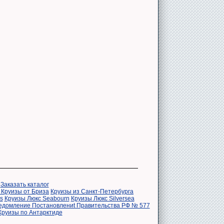
|
Заказать каталог
 Круизы от Бриза
Круизы из Санкт-Петербурга
s
Круизы Люкс Seabourn
Круизы Люкс Silversea
едомление Постановлениt Правительства РФ № 577
Круизы по Антарктиде