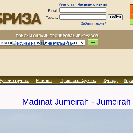
Агентства
Частные клиенты
E-mail:
Пароль:
Забыли пароль?
ПОИСК И ОНЛАЙН БРОНИРОВАНИЕ КРУИЗОВ
Русские группы
Регионы
Принцесс Круизес
Кунард
Круи
Madinat Jumeirah - Jumeirah 