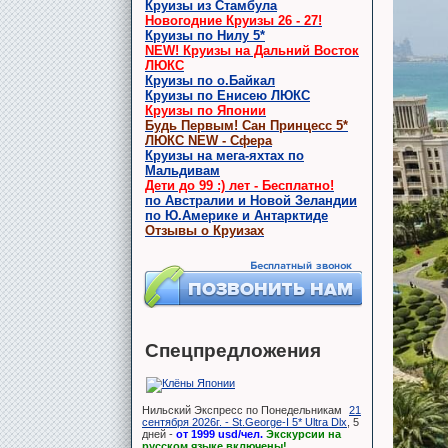
Круизы из Стамбула
Новогодние Круизы 26 - 27!
Круизы по Нилу 5*
NEW! Круизы на Дальний Восток
ЛЮКС
Круизы по о.Байкал
Круизы по Енисею ЛЮКС
Круизы по Японии
Будь Первым! Сан Принцесс 5*
ЛЮКС NEW - Сфера
Круизы на мега-яхтах по
Мальдивам
Дети до 99 :) лет - Бесплатно!
по Австралии и Новой Зеландии
по Ю.Америке и Антарктиде
Отзывы о Круизах
Спецпредложения
Нильский Экспресс по Понедельникам
21
сентября 2026г. - St.George-I 5* Ultra Dlx
, 5
дней -
от 1999 usd/чел.
Экскурсии на
русском языке включены!