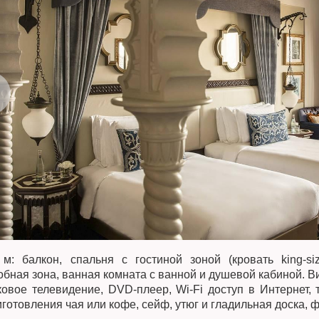
 м: балкон, спальня с гостиной зоной (кровать king-s
обная зона, ванная комната с ванной и душевой кабиной. Ви
ковое телевидение, DVD-плеер, Wi-Fi доступ в Интернет,
готовления чая или кофе, сейф, утюг и гладильная доска, ф