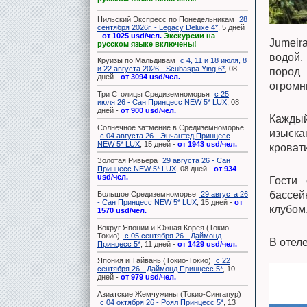
Нильский Экспресс по Понедельникам
28
сентября 2026г. - Legacy Deluxe 4*
, 5 дней
-
от 1025 usd/чел.
Экскурсии на
Jumeir
русском языке включены!
водой.
Круизы по Мальдивам
с 4, 11 и 18 июля, 8
и 22 августа 2026 - Scubaspa Ying 6*
, 08
пород 
дней -
от 3094 usd/чел.
огромн
Три Столицы Средиземноморья
с 25
июля 26 - Сан Принцесс NEW 5* LUX
, 08
дней -
от 900 usd/чел.
Каждый
Солнечное затмение в Средиземноморье
изыска
с 04 августа 26 - Энчантед Принцесс
NEW 5* LUX
, 15 дней -
от 1943 usd/чел.
кроват
Золотая Ривьера
29 августа 26 - Сан
Принцесс NEW 5* LUX
, 08 дней -
от 934
usd/чел.
Гости 
бассей
Большое Средиземноморье
29 августа 26
- Сан Принцесс NEW 5* LUX
, 15 дней -
от
клубом
1570 usd/чел.
Вокруг Японии и Южная Корея (Токио-
Токио)
с 05 сентября 26 - Даймонд
В отеле
Принцесс 5*
, 11 дней -
от 1429 usd/чел.
Япония и Тайвань (Токио-Токио)
с 22
сентября 26 - Даймонд Принцесс 5*
, 10
дней -
от 979 usd/чел.
Азиатские Жемчужины (Токио-Сингапур)
с 04 октября 26 - Роял Принцесс 5*
, 13