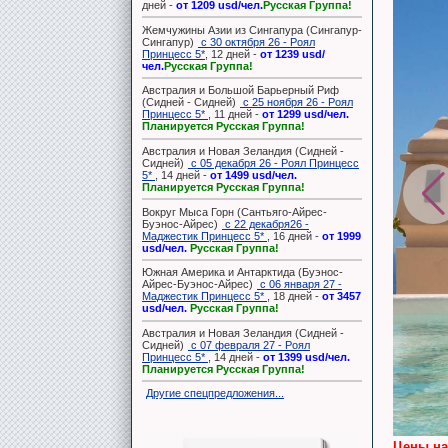
дней -
от 1209 usd/чел.
Русская Группа!
Жемчужины Азии из Сингапура (Сингапур-
Сингапур)
с 30 октября 26 - Роял
Принцесс 5*
, 12 дней -
от 1239 usd/
чел.
Русская Группа!
Австралия и Большой Барьерный Риф
(Сидней - Сидней)
с 25 ноября 26 - Роял
Принцесс 5*
, 11 дней -
от 1299 usd/чел.
Планируется Русская Группа!
Австралия и Новая Зеландия (Сидней -
Сидней)
с 05 декабря 26 - Роял Принцесс
5*
, 14 дней -
от 1499 usd/чел.
Планируется Русская Группа!
Вокруг Мыса Горн (Сантьяго-Айрес-
Буэнос-Айрес)
с 22 декабря26 -
Маджестик Принцесс 5*
, 16 дней -
от 1999
usd/чел.
Русская Группа!
Южная Америка и Антарктида (Буэнос-
Айрес-Буэнос-Айрес)
с 06 января 27 -
Маджестик Принцесс 5*
, 18 дней -
от 3457
usd/чел.
Русская Группа!
Австралия и Новая Зеландия (Сидней -
Сидней)
с 07 февраля 27 - Роял
Принцесс 5*
, 14 дней -
от 1399 usd/чел.
Планируется Русская Группа!
Другие спецпредложения...
Цены на