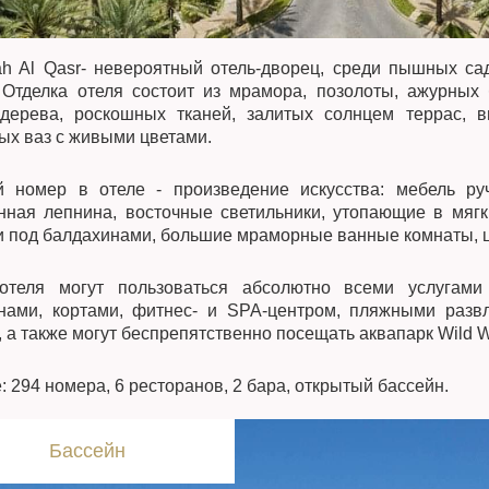
ah Al Qasr- невероятный отель-дворец, среди пышных са
 Отделка отеля состоит из мрамора, позолоты, ажурных
дерева, роскошных тканей, залитых солнцем террас, 
ых ваз с живыми цветами.
 номер в отеле - произведение искусства: мебель ру
нная лепнина, восточные светильники, утопающие в мяг
и под балдахинами, большие мраморные ванные комнаты, 
отеля могут пользоваться абсолютно всеми услугам
нами, кортами, фитнес- и SPA-центром, пляжными развл
, а также могут беспрепятственно посещать аквапарк Wild W
: 294 номера, 6 ресторанов, 2 бара, открытый бассейн.
Бассейн