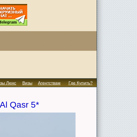
зы Люкс
Визы
Агентствам
Где Купить?
Al Qasr 5*