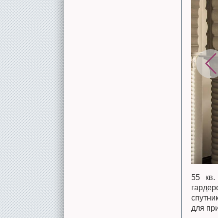
55 кв.
гардер
спутни
для при