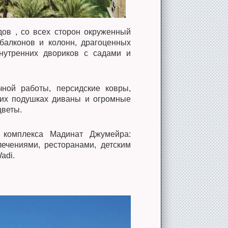
дов , со всех сторон окруженный
 балконов и колонн, драгоценных
внутренних двориков с садами и
чной работы, персидские ковры,
ких подушках диваны и огромные
цветы.
и комплекса Мадинат Джумейра:
ечениями, ресторанами, детским
adi.
Аквапарк