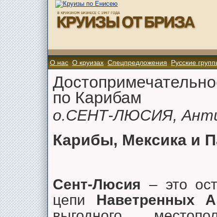
О нас
О круизах
Спецпредложения
Русские групп
Достопримечательно
по Карибам
о.СЕНТ-ЛЮСИЯ, Анти
Карибы, Мексика и 
Сент-Люсия
– это ост
цепи
Наветренных А
выгодного местоп