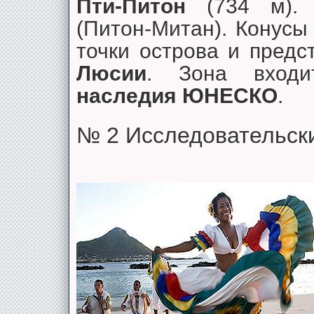
Пти-Питон
(734 м).
(Питон-Митан). Конусы
точки острова и пред
Люсии
. Зона вхо
наследия ЮНЕСКО
.
№ 2 Исследовательск