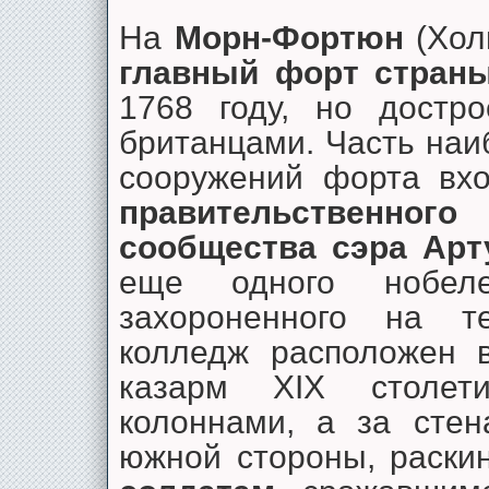
На
Морн-Фортюн
(Хол
главный форт стран
1768 году, но достро
британцами. Часть на
сооружений форта вхо
правительственног
сообщества сэра Ар
еще одного нобеле
захороненного на т
колледж расположен 
казарм XIX столе
колоннами, а за сте
южной стороны, раски