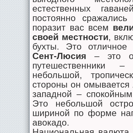
естественных гаван
постоянно сражались
поразит вас всем
вел
своей местности
, вкл
бухты. Это отличное 
Сент-Люсия
– это о
путешественники – 
небольшой, тропичес
стороны он омывается
западной – спокойны
Это небольшой остр
шириной по форме на
авокадо.
Национальная валюта 