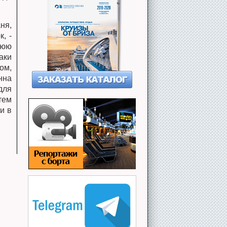
ня,
, -
нюю
аки
ом,
нна
для
тем
и в