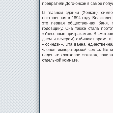
превратили Дого-онсэн в самое попу
В главном здании (Хонкан), симво
построенная в 1894 году. Великоле
это первая общественная баня, п
годовщину. Она также стала прот
«Унесенные призраками». В смотрово
днем и вечером) отбивают время в 
«юсиндэн». Эта ванна, единственна
членов императорской семьи. Ее м
наденьте хлопковое «юката», попива
отдельной комнате.