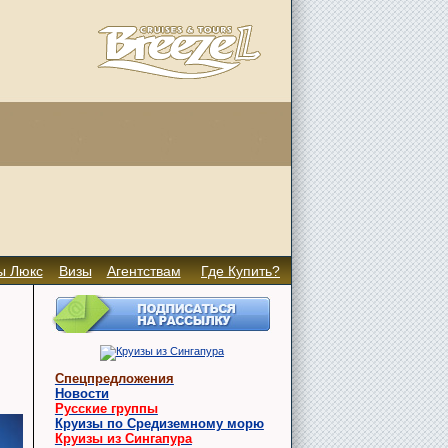
ы Люкс
Визы
Агентствам
Где Купить?
Спецпредложения
Новости
Русские группы
Круизы по Средиземному морю
Круизы из Сингапура