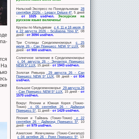
Нильский Экспресс по Понедельникам
28
сентября 2026г. - Legacy Deluxe 4*
, 5 дней
-
от 1025 usd/чел.
Экскурсии на
русском языке включены!
Круизы по Мальдивам
с 4, 11 и 18 июля, 8
и 22 августа 2026 - Scubaspa Ying 6*
, 08
оде
дней -
от 3094 usd/чел.
па-
Три Столицы Средиземноморья
с 25
июля 26 - Сан Принцесс NEW 5* LUX
, 08
дней -
от 900 usd/чел.
Солнечное затмение в Средиземноморье
тся
с 04 августа 26 - Энчантед Принцесс
 На
NEW 5* LUX
, 15 дней -
от 1943 usd/чел.
ько
Золотая Ривьера
29 августа 26 - Сан
Принцесс NEW 5* LUX
, 08 дней -
от 934
есь
usd/чел.
кже
Большое Средиземноморье
29 августа 26
- Сан Принцесс NEW 5* LUX
, 15 дней -
от
1570 usd/чел.
Вокруг Японии и Южная Корея (Токио-
Токио)
с 05 сентября 26 - Даймонд
Принцесс 5*
, 11 дней -
от 1429 usd/чел.
Япония и Тайвань (Токио-Токио)
с 22
сентября 26 - Даймонд Принцесс 5*
, 10
дней -
от 979 usd/чел.
Азиатские Жемчужины (Токио-Сингапур)
с 04 октября 26 - Роял Принцесс 5*
, 13