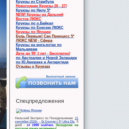
Круизы из Стамбула
Новогодние Круизы 26 - 27!
Круизы по Нилу 5*
NEW! Круизы на Дальний
Восток ЛЮКС
Круизы по о.Байкал
Круизы по Енисею ЛЮКС
Круизы по Японии
Будь Первым! Сан Принцесс 5*
ЛЮКС NEW - Сфера
Круизы на мега-яхтах по
Мальдивам
Дети до 99 :) лет - Бесплатно!
по Австралии и Новой Зеландии
по Ю.Америке и Антарктиде
Отзывы о Круизах
Спецпредложения
Нильский Экспресс по Понедельникам
21
сентября 2026г. - St.George-I 5* Ultra Dlx
, 5
дней -
от 1999 usd/чел.
Экскурсии на
русском языке включены!