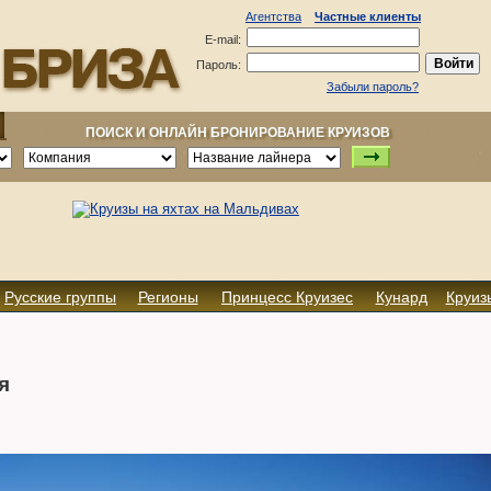
Агентства
Частные клиенты
E-mail:
Пароль:
Забыли пароль?
ПОИСК И ОНЛАЙН БРОНИРОВАНИЕ КРУИЗОВ
Русские группы
Регионы
Принцесс Круизес
Кунард
Круиз
я