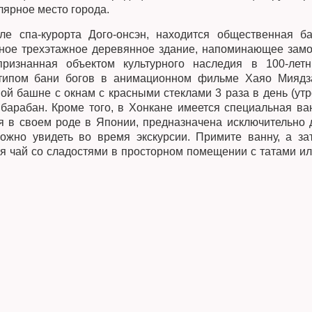
лярное место города.
ле спа-курорта Дого-онсэн, находится общественная ба
пное трехэтажное деревянное здание, напоминающее замок
ризнанная объектом культурного наследия в 100-лет
отипом бани богов в анимационном фильме Хаяо Миядз
й башне с окнам с красными стеклами 3 раза в день (утр
барабан. Кроме того, в Хонкане имеется специальная ва
я в своем роде в Японии, предназначена исключительно 
ожно увидеть во время экскурсии. Примите ванну, а за
я чай со сладостями в просторном помещении с татами ил