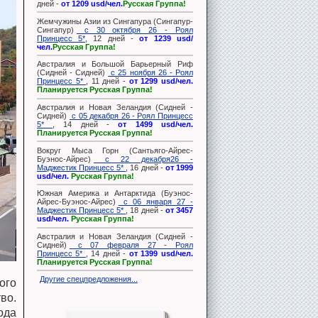
дней -
от 1209 usd/чел.
Русская Группа!
Жемчужины Азии из Сингапура (Сингапур-
Сингапур)
с 30 октября 26 - Роял
Принцесс 5*
, 12 дней -
от 1239 usd/
чел.
Русская Группа!
Австралия и Большой Барьерный Риф
(Сидней - Сидней)
с 25 ноября 26 - Роял
Принцесс 5*
, 11 дней -
от 1299 usd/чел.
Планируется Русская Группа!
Австралия и Новая Зеландия (Сидней -
Сидней)
с 05 декабря 26 - Роял Принцесс
5*
, 14 дней -
от 1499 usd/чел.
Планируется Русская Группа!
Вокруг Мыса Горн (Сантьяго-Айрес-
Буэнос-Айрес)
с 22 декабря26 -
Маджестик Принцесс 5*
, 16 дней -
от 1999
usd/чел.
Русская Группа!
Южная Америка и Антарктида (Буэнос-
Айрес-Буэнос-Айрес)
с 06 января 27 -
Маджестик Принцесс 5*
, 18 дней -
от 3457
usd/чел.
Русская Группа!
Австралия и Новая Зеландия (Сидней -
Сидней)
с 07 февраля 27 - Роял
Принцесс 5*
, 14 дней -
от 1399 usd/чел.
Планируется Русская Группа!
Другие спецпредложения...
ого
во.
ода