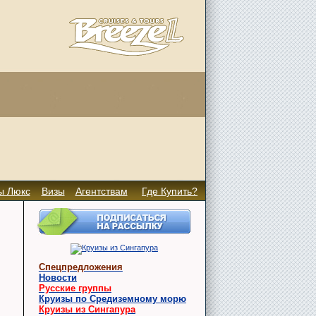
ы Люкс
Визы
Агентствам
Где Купить?
Спецпредложения
Новости
Русские группы
Круизы по Средиземному морю
Круизы из Сингапура