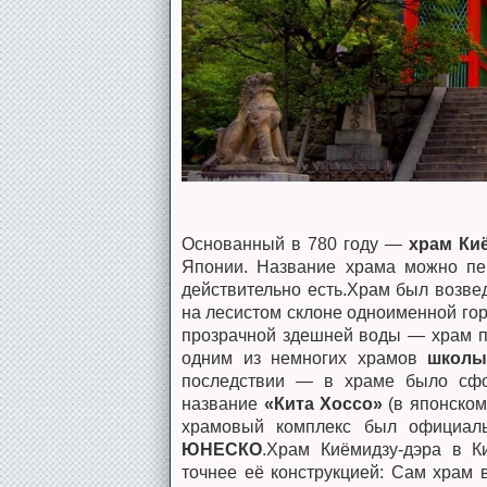
Основанный в 780 году —
храм Ки
Японии. Название храма можно пе
действительно есть.Храм был возве
на лесистом склоне одноименной горы
прозрачной здешней воды — храм п
одним из немногих храмов
школы
последствии — в храме было сфор
название
«Кита Хоссо»
(в японском
храмовый комплекс был официа
ЮНЕСКО
.Храм Киёмидзу-дэра в К
точнее её конструкцией: Сам храм 