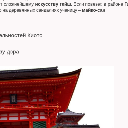
чат сложнейшему
искусству гейш
. Если повезет, в районе Г
 на деревянных сандалиях ученицу –
майко-сан
.
ельностей Киото
зу-дэра