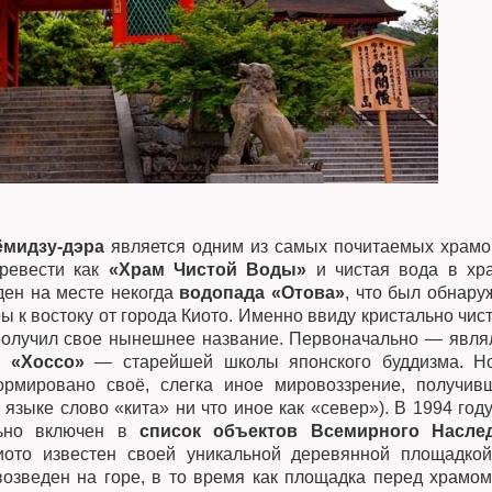
ёмидзу-дэра
является одним из самых почитаемых храмо
ревести как
«Храм Чистой Воды»
и чистая вода в хр
ден на месте некогда
водопада «Отова»
, что был обнару
 к востоку от города Киото. Именно ввиду кристально чист
олучил свое нынешнее название. Первоначально — явля
 «Хоссо»
— старейшей школы японского буддизма. Н
мировано своё, слегка иное мировоззрение, получив
 языке слово «кита» ни что иное как «север»). В 1994 год
льно включен в
список объектов Всемирного Насле
иото известен своей уникальной деревянной площадкой
возведен на горе, в то время как площадка перед храмо