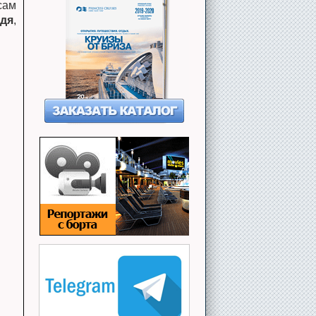
сам
здя
,