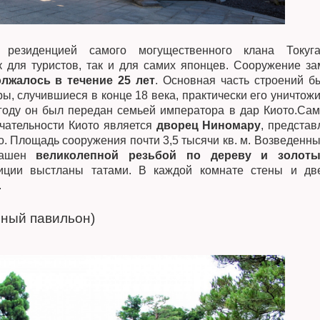
 резиденцией самого могущественного клана Токуга
к для туристов, так и для самих японцев. Сооружение за
лжалось в течение 25 лет
. Основная часть строений б
ы, случившиеся в конце 18 века, практически его уничтожи
 году он был передан семьей императора в дар Киото.Са
ательности Киото является
дворец Ниномару
, представ
о. Площадь сооружения почти 3,5 тысячи кв. м. Возведенны
крашен
великолепной резьбой по дереву и золот
иции выстланы татами. В каждой комнате стены и дв
.
яный павильон)