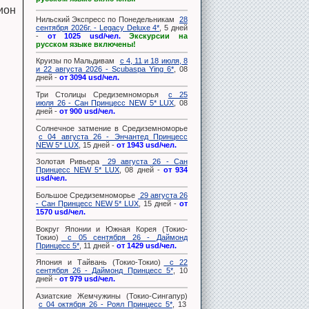
ион
Нильский Экспресс по Понедельникам
28
сентября 2026г. - Legacy Deluxe 4*
, 5 дней
-
от 1025 usd/чел.
Экскурсии на
русском языке включены!
Круизы по Мальдивам
с 4, 11 и 18 июля, 8
и 22 августа 2026 - Scubaspa Ying 6*
, 08
дней -
от 3094 usd/чел.
Три Столицы Средиземноморья
с 25
июля 26 - Сан Принцесс NEW 5* LUX
, 08
дней -
от 900 usd/чел.
Солнечное затмение в Средиземноморье
с 04 августа 26 - Энчантед Принцесс
NEW 5* LUX
, 15 дней -
от 1943 usd/чел.
Золотая Ривьера
29 августа 26 - Сан
Принцесс NEW 5* LUX
, 08 дней -
от 934
usd/чел.
Большое Средиземноморье
29 августа 26
- Сан Принцесс NEW 5* LUX
, 15 дней -
от
1570 usd/чел.
Вокруг Японии и Южная Корея (Токио-
Токио)
с 05 сентября 26 - Даймонд
Принцесс 5*
, 11 дней -
от 1429 usd/чел.
Япония и Тайвань (Токио-Токио)
с 22
сентября 26 - Даймонд Принцесс 5*
, 10
дней -
от 979 usd/чел.
Азиатские Жемчужины (Токио-Сингапур)
с 04 октября 26 - Роял Принцесс 5*
, 13