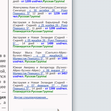
дней -
от 1209 usd/чел.
Русская Группа!
Жемчужины Азии из Сингапура (Сингапур-
Сингапур)
с 30 октября 26 - Роял
Принцесс 5*
, 12 дней -
от 1239 usd/
чел.
Русская Группа!
Австралия и Большой Барьерный Риф
(Сидней - Сидней)
с 25 ноября 26 - Роял
Принцесс 5*
, 11 дней -
от 1299 usd/чел.
Планируется Русская Группа!
Австралия и Новая Зеландия (Сидней -
Сидней)
с 05 декабря 26 - Роял Принцесс
5*
, 14 дней -
от 1499 usd/чел.
Планируется Русская Группа!
Вокруг Мыса Горн (Сантьяго-Айрес-
в в
Буэнос-Айрес)
с 22 декабря26 -
Маджестик Принцесс 5*
, 16 дней -
от 1999
аме
usd/чел.
Русская Группа!
жен
Южная Америка и Антарктида (Буэнос-
Айрес-Буэнос-Айрес)
с 06 января 27 -
ой,
Маджестик Принцесс 5*
, 18 дней -
от 3457
лся
usd/чел.
Русская Группа!
о в
Австралия и Новая Зеландия (Сидней -
Сидней)
с 07 февраля 27 - Роял
шее
Принцесс 5*
, 14 дней -
от 1399 usd/чел.
Планируется Русская Группа!
у —
дия
Другие спецпредложения...
, а
м —