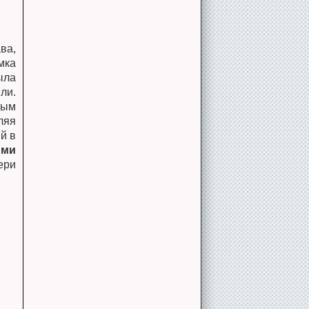
ва,
мка
ыла
ли.
мым
ляя
й в
ыми
ери