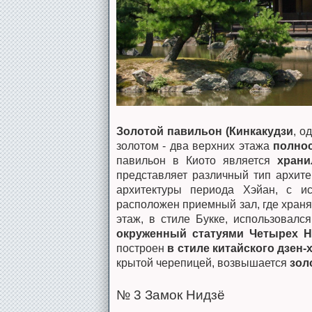
Золотой павильон (Кинкакудзи
, о
золотом - два верхних этажа
полно
павильон в Киото является
хран
представляет различный тип архит
архитектуры периода Хэйан, с и
расположен приемный зал, где хран
этаж, в стиле Букке, использовалс
окруженный статуями Четырех 
построен
в стиле китайского дзен-
крытой черепицей, возвышается
зол
№ 3 Замок Нидзё