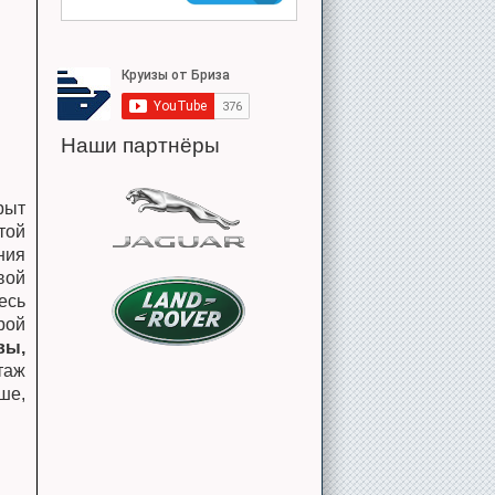
Наши партнёры
рыт
той
ния
вой
есь
рой
вы,
таж
ше,