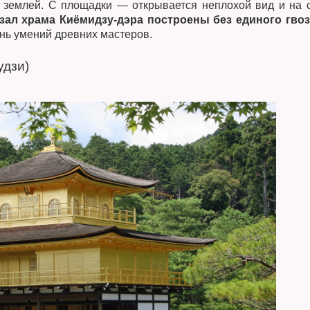
д землей. С площадки — открывается неплохой вид и на 
зал храма Киёмидзу-дэра построены без единого гво
нь умений древних мастеров.
удзи)