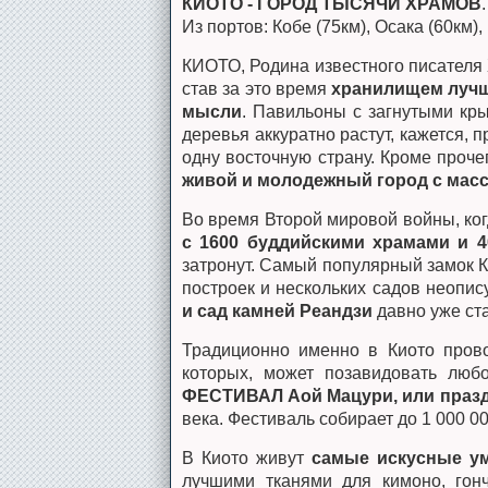
КИОТО - ГОРОД ТЫСЯЧИ ХРАМОВ
.
Из портов: Кобе (75км), Осака (60км),
КИОТО, Родина известного писателя
став за это время
хранилищем лучши
мысли
. Павильоны с загнутыми кр
деревья аккуратно растут, кажется, 
одну восточную страну. Кроме проч
живой и молодежный город с мас
Во время Второй мировой войны, ко
с 1600 буддийскими храмами и 
затронут. Самый популярный замок 
построек и нескольких садов неопи
и сад камней Реандзи
давно уже ста
Традиционно именно в Киото пров
которых, может позавидовать люб
ФЕСТИВАЛ Аой Мацури, или праз
века. Фестиваль собирает до 1 000 00
В Киото живут
самые искусные у
лучшими тканями для кимоно, гон