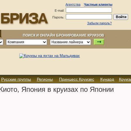
Агентства
Частные клиенты
E-mail:
Пароль:
Забыли пароль?
ПОИСК И ОНЛАЙН БРОНИРОВАНИЕ КРУИЗОВ
Русские группы
Регионы
Принцесс Круизес
Кунард
Круиз
иото, Япония в круизах по Японии