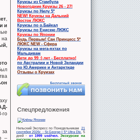
Круизы из Стамбула
Новогодние Круизы 26 - 27!
Круизы по Нилу 5*
NEW! Круизы на Дальний
лет
,
Восток ЛЮКС
Круизы по о.Байкал
и и
Круизы по Енисею ЛЮКС
ные
Круизы по Японии
 на
Будь Первым! Сан Принцесс 5*
ЛЮКС NEW - Сфера
ый,
Круизы на мега-яхтах по
Мальдивам
Дети до 99 :) лет - Бесплатно!
по Австралии и Новой Зеландии
ото
по Ю.Америке и Антарктиде
был
Отзывы о Круизах
тва
ьон
аху
АД-
Спецпредложения
-го
Нильский Экспресс по Понедельникам
21
 за
сентября 2026г. - St.George-I 5* Ultra Dlx
, 5
дней -
от 1999 usd/чел.
Экскурсии на
о –
русском языке включены!