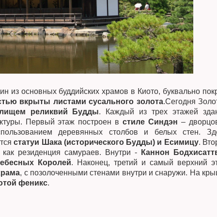
дин из основных буддийских храмов в Киото, буквально пок
стью вкрыты листами сусального золота
.Сегодня Золо
илищем реликвий Будды
. Каждый из трех этажей зда
ектуры. Первый этаж построен в
стиле Синдэн
– дворцо
спользованием деревянных столбов и белых стен. Зд
ятся
статуи Шака (исторического Будды) и Есимицу
. Вто
я как резиденция самураев. Внутри -
Каннон Бодхисатт
Небесных Королей
. Наконец, третий и самый верхний э
храма
, с позолоченными стенами внутри и снаружи. На кры
отой феникс
.