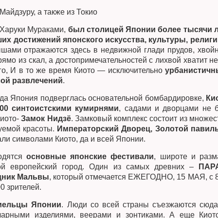
 Майдзуру, а также из Токио
 Харуки Мураками,
был столицей Японии более тысячи 
х достижений японского искусства, культуры, религи
ышами отражаются здесь в недвижной глади прудов, хвой
прямо из скал, а достопримечательностей с лихвой хватит не
его, И в то же время Киото — исключительно
урбанистичн
сой развлечений
.
гда Япония подверглась основательной бомбардировке,
Ки
400 синтоистскими кумирнями
, садами и дворцами не 
Киото-
Замок Нидзё
. Замковый комплекс состоит из множес
суемой красоты.
Императорский Дворец, Золотой павил
ли символами Киото, да и всей Японии.
одятся
основные японские фестивали
, широте и разм
ой европейский город. Один из самых древних –
ПАР
дник Мальвы
, который отмечается ЕЖЕГОДНО, 15 МАЯ, с 8
0 зрителей.
мельцы Японии
. Люди со всей страны съезжаются сюда
чарными изделиями, веерами и зонтиками. А еще Киот