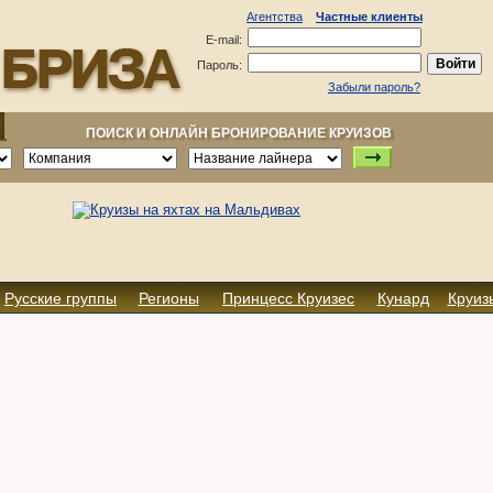
Агентства
Частные клиенты
E-mail:
Пароль:
Забыли пароль?
ПОИСК И ОНЛАЙН БРОНИРОВАНИЕ КРУИЗОВ
Русские группы
Регионы
Принцесс Круизес
Кунард
Круиз