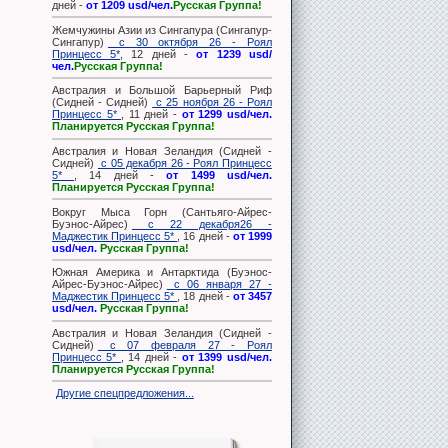
дней -
от 1209 usd/чел.
Русская Группа!
Жемчужины Азии из Сингапура (Сингапур-
Сингапур)
с 30 октября 26 - Роял
Принцесс 5*
, 12 дней -
от 1239 usd/
чел.
Русская Группа!
Австралия и Большой Барьерный Риф
(Сидней - Сидней)
с 25 ноября 26 - Роял
Принцесс 5*
, 11 дней -
от 1299 usd/чел.
Планируется Русская Группа!
Австралия и Новая Зеландия (Сидней -
Сидней)
с 05 декабря 26 - Роял Принцесс
5*
, 14 дней -
от 1499 usd/чел.
Планируется Русская Группа!
Вокруг Мыса Горн (Сантьяго-Айрес-
Буэнос-Айрес)
с 22 декабря26 -
Маджестик Принцесс 5*
, 16 дней -
от 1999
usd/чел.
Русская Группа!
Южная Америка и Антарктида (Буэнос-
Айрес-Буэнос-Айрес)
с 06 января 27 -
Маджестик Принцесс 5*
, 18 дней -
от 3457
usd/чел.
Русская Группа!
Австралия и Новая Зеландия (Сидней -
Сидней)
с 07 февраля 27 - Роял
Принцесс 5*
, 14 дней -
от 1399 usd/чел.
Планируется Русская Группа!
Другие спецпредложения...