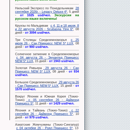
Нильский Экспресс по Понедельникам
28
сентября 2026г. - Legacy Deluxe 4*
, 5 дней
-
от 1025 usd/чел.
Экскурсии на
русском языке включены!
Круизы по Мальдивам
с 4, 11 и 18 июля, 8
и 22 августа 2026 - Scubaspa Ying 6*
, 08
дней -
от 3094 usd/чел.
Три Столицы Средиземноморья
с 25
июля 26 - Сан Принцесс NEW 5* LUX
, 08
дней -
от 900 usd/чел.
Солнечное затмение в Средиземноморье
с 04 августа 26 - Энчантед Принцесс
NEW 5* LUX
, 15 дней -
от 1943 usd/чел.
Золотая Ривьера
29 августа 26 - Сан
Принцесс NEW 5* LUX
, 08 дней -
от 934
usd/чел.
Большое Средиземноморье
29 августа 26
- Сан Принцесс NEW 5* LUX
, 15 дней -
от
1570 usd/чел.
Вокруг Японии и Южная Корея (Токио-
Токио)
с 05 сентября 26 - Даймонд
Принцесс 5*
, 11 дней -
от 1429 usd/чел.
Япония и Тайвань (Токио-Токио)
с 22
сентября 26 - Даймонд Принцесс 5*
, 10
дней -
от 979 usd/чел.
Азиатские Жемчужины (Токио-Сингапур)
с 04 октября 26 - Роял Принцесс 5*
, 13