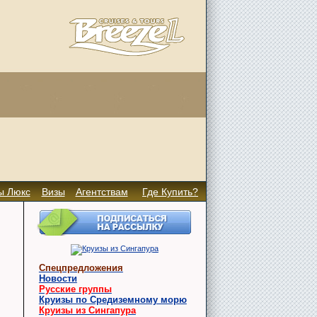
ы Люкс
Визы
Агентствам
Где Купить?
Спецпредложения
Новости
Русские группы
Круизы по Средиземному морю
Круизы из Сингапура