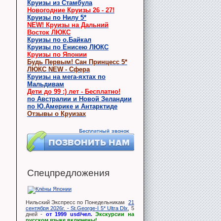
Круизы из Стамбула
Новогодние Круизы 26 - 27!
Круизы по Нилу 5*
NEW! Круизы на Дальний
Восток ЛЮКС
Круизы по о.Байкал
Круизы по Енисею ЛЮКС
Круизы по Японии
Будь Первым! Сан Принцесс 5*
ЛЮКС NEW - Сфера
Круизы на мега-яхтах по
Мальдивам
Дети до 99 :) лет - Бесплатно!
по Австралии и Новой Зеландии
по Ю.Америке и Антарктиде
Отзывы о Круизах
Спецпредложения
Нильский Экспресс по Понедельникам
21
сентября 2026г. - St.George-I 5* Ultra Dlx
, 5
дней -
от 1999 usd/чел.
Экскурсии на
русском языке включены!