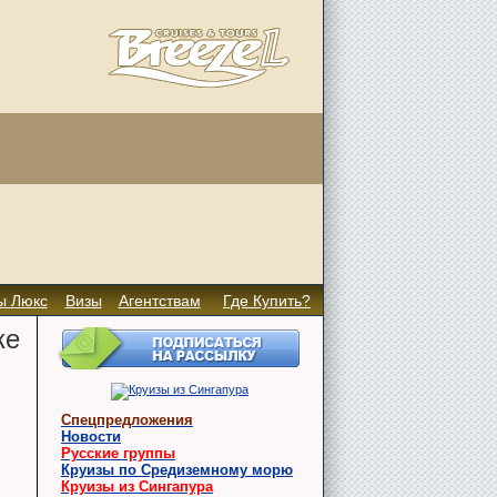
ы Люкс
Визы
Агентствам
Где Купить?
ке
Спецпредложения
Новости
Русские группы
Круизы по Средиземному морю
Круизы из Сингапура