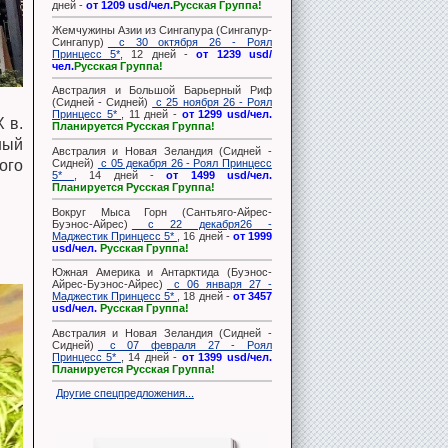
дней -
от 1209 usd/чел.
Русская Группа!
Жемчужины Азии из Сингапура (Сингапур-
Сингапур)
с 30 октября 26 - Роял
Принцесс 5*
, 12 дней -
от 1239 usd/
чел.
Русская Группа!
Австралия и Большой Барьерный Риф
(Сидней - Сидней)
с 25 ноября 26 - Роял
Принцесс 5*
, 11 дней -
от 1299 usd/чел.
 в.
Планируется Русская Группа!
ный
Австралия и Новая Зеландия (Сидней -
Сидней)
с 05 декабря 26 - Роял Принцесс
ого
5*
, 14 дней -
от 1499 usd/чел.
Планируется Русская Группа!
Вокруг Мыса Горн (Сантьяго-Айрес-
Буэнос-Айрес)
с 22 декабря26 -
Маджестик Принцесс 5*
, 16 дней -
от 1999
usd/чел.
Русская Группа!
Южная Америка и Антарктида (Буэнос-
Айрес-Буэнос-Айрес)
с 06 января 27 -
Маджестик Принцесс 5*
, 18 дней -
от 3457
usd/чел.
Русская Группа!
Австралия и Новая Зеландия (Сидней -
Сидней)
с 07 февраля 27 - Роял
Принцесс 5*
, 14 дней -
от 1399 usd/чел.
Планируется Русская Группа!
Другие спецпредложения...