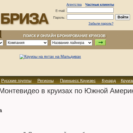
Агентства
Частные клиенты
E-mail:
Пароль:
Забыли пароль?
ПОИСК И ОНЛАЙН БРОНИРОВАНИЕ КРУИЗОВ
Русские группы
Регионы
Принцесс Круизес
Кунард
Круиз
Монтевидео в круизах по Южной Амери
а