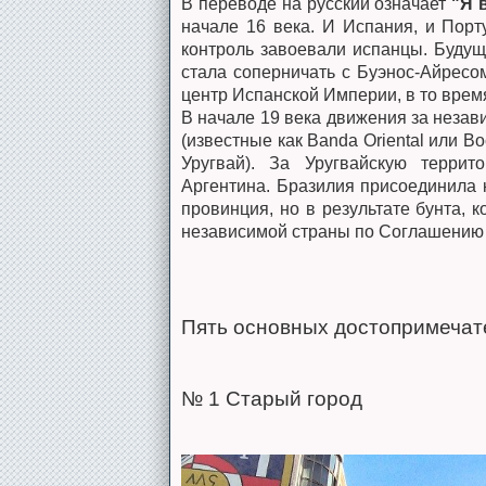
В переводе на русский означает
"Я 
начале 16 века. И Испания, и Порту
контроль завоевали испанцы. Будущ
стала соперничать с Буэнос-Айресо
центр Испанской Империи, в то врем
В начале 19 века движения за незав
(известные как Banda Oriental или В
Уругвай). За Уругвайскую терри
Аргентина. Бразилия присоединила 
провинция, но в результате бунта, к
независимой страны по Соглашению в
Пять основных достопримечат
№ 1 Старый город