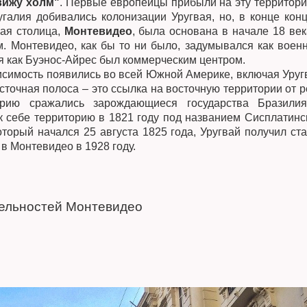
вижу холм"
. Первые европейцы прибыли на эту территори
галия добивались колонизации Уругвая, но, в конце конц
ая столица,
Монтевидео
, была основана в начале 18 век
м. Монтевидео, как бы то ни было, задумывался как воен
я как Буэнос-Айрес был коммерческим центром.
исимость появились во всей Южной Америке, включая Уруг
осточная полоса – это ссылка на восточную территории от р
торию сражались зарождающиеся государства Бразили
к себе территорию в 1821 году под названием Сисплатинс
оторый начался 25 августа 1825 года, Уругвай получил ста
 Монтевидео в 1928 году.
ельностей Монтевидео