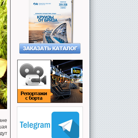
ане
шая
дут