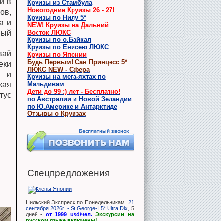
и в
Круизы из Стамбула
Новогодние Круизы 26 - 27!
ов,
Круизы по Нилу 5*
а и
NEW! Круизы на Дальний
Восток ЛЮКС
ный
Круизы по о.Байкал
Круизы по Енисею ЛЮКС
вай
Круизы по Японии
Будь Первым! Сан Принцесс 5*
еки
ЛЮКС NEW - Сфера
я и
Круизы на мега-яхтах по
Мальдивам
кая
Дети до 99 :) лет - Бесплатно!
тус
по Австралии и Новой Зеландии
по Ю.Америке и Антарктиде
Отзывы о Круизах
Спецпредложения
Нильский Экспресс по Понедельникам
21
сентября 2026г. - St.George-I 5* Ultra Dlx
, 5
дней -
от 1999 usd/чел.
Экскурсии на
русском языке включены!