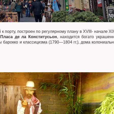
к порту, построен по регулярному плану в XVIII- начале XIX
а
Пласа де ла Конститусьон
, находится богато украшен
ы барокко и классицизма (1790—1804 гг.), дома колониальн