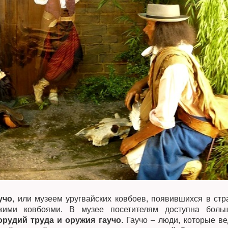
учо
, или музеем уругвайских ковбоев, появившихся в стр
кими ковбоями. В музее посетителям доступна боль
орудий труда и оружия гаучо
. Гаучо – люди, которые ве