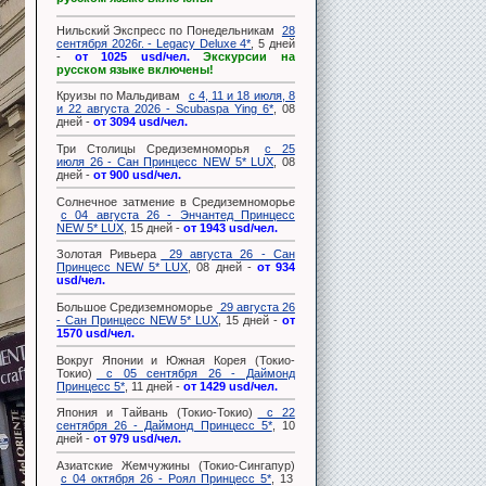
Нильский Экспресс по Понедельникам
28
сентября 2026г. - Legacy Deluxe 4*
, 5 дней
-
от 1025 usd/чел.
Экскурсии на
русском языке включены!
Круизы по Мальдивам
с 4, 11 и 18 июля, 8
и 22 августа 2026 - Scubaspa Ying 6*
, 08
дней -
от 3094 usd/чел.
Три Столицы Средиземноморья
с 25
июля 26 - Сан Принцесс NEW 5* LUX
, 08
дней -
от 900 usd/чел.
Солнечное затмение в Средиземноморье
с 04 августа 26 - Энчантед Принцесс
NEW 5* LUX
, 15 дней -
от 1943 usd/чел.
Золотая Ривьера
29 августа 26 - Сан
Принцесс NEW 5* LUX
, 08 дней -
от 934
usd/чел.
Большое Средиземноморье
29 августа 26
- Сан Принцесс NEW 5* LUX
, 15 дней -
от
1570 usd/чел.
Вокруг Японии и Южная Корея (Токио-
Токио)
с 05 сентября 26 - Даймонд
Принцесс 5*
, 11 дней -
от 1429 usd/чел.
Япония и Тайвань (Токио-Токио)
с 22
сентября 26 - Даймонд Принцесс 5*
, 10
дней -
от 979 usd/чел.
Азиатские Жемчужины (Токио-Сингапур)
с 04 октября 26 - Роял Принцесс 5*
, 13