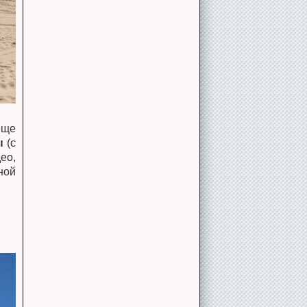
еще
ы
(с
ео,
ной