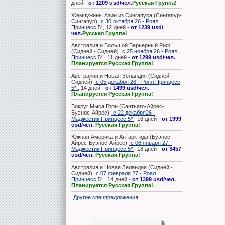
дней -
от 1209 usd/чел.
Русская Группа!
Жемчужины Азии из Сингапура (Сингапур-
Сингапур)
с 30 октября 26 - Роял
Принцесс 5*
, 12 дней -
от 1239 usd/
чел.
Русская Группа!
Австралия и Большой Барьерный Риф
(Сидней - Сидней)
с 25 ноября 26 - Роял
Принцесс 5*
, 11 дней -
от 1299 usd/чел.
Планируется Русская Группа!
Австралия и Новая Зеландия (Сидней -
Сидней)
с 05 декабря 26 - Роял Принцесс
5*
, 14 дней -
от 1499 usd/чел.
Планируется Русская Группа!
Вокруг Мыса Горн (Сантьяго-Айрес-
Буэнос-Айрес)
с 22 декабря26 -
Маджестик Принцесс 5*
, 16 дней -
от 1999
usd/чел.
Русская Группа!
Южная Америка и Антарктида (Буэнос-
Айрес-Буэнос-Айрес)
с 06 января 27 -
Маджестик Принцесс 5*
, 18 дней -
от 3457
usd/чел.
Русская Группа!
Австралия и Новая Зеландия (Сидней -
Сидней)
с 07 февраля 27 - Роял
Принцесс 5*
, 14 дней -
от 1399 usd/чел.
Планируется Русская Группа!
Другие спецпредложения...