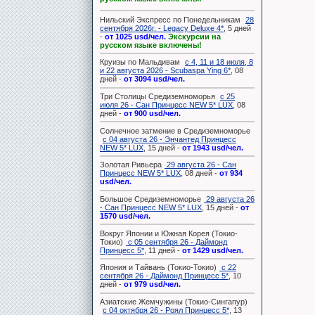
Нильский Экспресс по Понедельникам
28
сентября 2026г. - Legacy Deluxe 4*
, 5 дней
-
от 1025 usd/чел.
Экскурсии на
русском языке включены!
Круизы по Мальдивам
с 4, 11 и 18 июля, 8
и 22 августа 2026 - Scubaspa Ying 6*
, 08
дней -
от 3094 usd/чел.
Три Столицы Средиземноморья
с 25
июля 26 - Сан Принцесс NEW 5* LUX
, 08
дней -
от 900 usd/чел.
Солнечное затмение в Средиземноморье
с 04 августа 26 - Энчантед Принцесс
NEW 5* LUX
, 15 дней -
от 1943 usd/чел.
Золотая Ривьера
29 августа 26 - Сан
Принцесс NEW 5* LUX
, 08 дней -
от 934
usd/чел.
Большое Средиземноморье
29 августа 26
- Сан Принцесс NEW 5* LUX
, 15 дней -
от
1570 usd/чел.
Вокруг Японии и Южная Корея (Токио-
Токио)
с 05 сентября 26 - Даймонд
Принцесс 5*
, 11 дней -
от 1429 usd/чел.
Япония и Тайвань (Токио-Токио)
с 22
сентября 26 - Даймонд Принцесс 5*
, 10
дней -
от 979 usd/чел.
Азиатские Жемчужины (Токио-Сингапур)
с 04 октября 26 - Роял Принцесс 5*
, 13