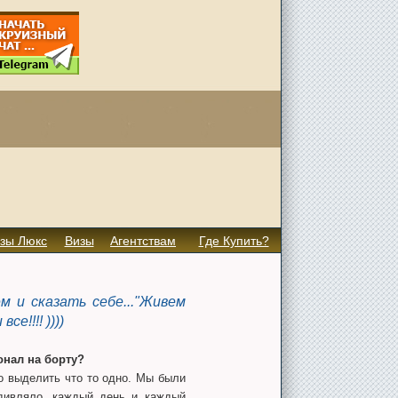
зы Люкс
Визы
Агентствам
Где Купить?
 и сказать себе..."Живем
се!!!! ))))
нал на борту?
 выделить что то одно. Мы были
удивляло, каждый день и каждый