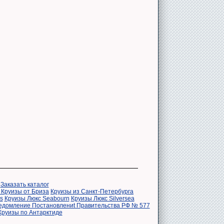
|
Заказать каталог
 Круизы от Бриза
Круизы из Санкт-Петербурга
s
Круизы Люкс Seabourn
Круизы Люкс Silversea
едомление Постановлениt Правительства РФ № 577
Круизы по Антарктиде