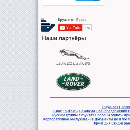
Наши партнёры
О круизах
|
Новос
О нас
Контакты
Вакансии
Спецпредложения
В
Русские группы в круизах
Способы оплаты
Кру
Корпоративное обслуживание
Документы
До и посл
Круиз дня
Скидки ра