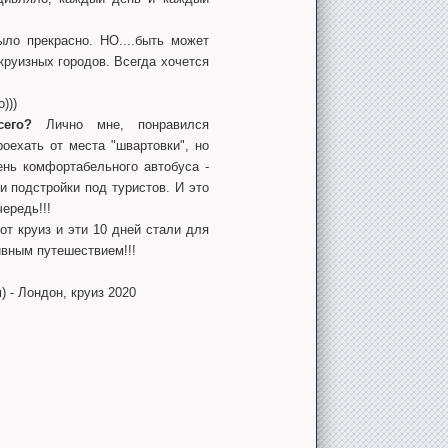
ло прекрасно. НО....быть может
круизных городов. Всегда хочется
)))
его?
Лично мне, понравился
оехать от места "швартовки", но
ень комфортабельного автобуса -
 и подстройки под туристов. И это
ередь!!!
т круиз и эти 10 дней стали для
ивным путешествием!!!
 - Лондон, круиз 2020