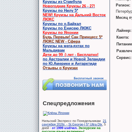
Круизы из Стамбула
Регион:
Новогодние Круизы 26 - 27!
Круизы по Нилу 5*
Петербу
NEW! Круизы на Дальний Восток
Месяц п
ЛЮКС
Круизы по о.Байкал
Круизы по Енисею ЛЮКС
Лайнер:
Круизы по Японии
Будь Первым! Сан Принцесс 5*
Каюта:
ЛЮКС NEW - Сфера
Питание
Круизы на мега-яхтах по
Мальдивам
Развлеч
Дети до 99 :) лет - Бесплатно!
Сервис:
по Австралии и Новой Зеландии
по Ю.Америке и Антарктиде
Отзывы о Круизах
Спецпредложения
Нильский Экспресс по Понедельникам
21
сентября 2026г. - St.George-I 5* Ultra Dlx
, 5
дней -
от 1999 usd/чел.
Экскурсии на
русском языке включены!