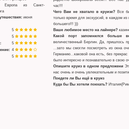
Европа из Санкт-
час!!!
рга
Чего Вам не хватало в круизе?
Все бы
утешествия:
июня
только время для экскурсий, в каждом из 
большего!!! )))
5
Ваше любимое место на лайнере?
казино
Какой порт запомнился больше вс
5
величественный Берлин. Да, пришлось пр
:
5
...зато мы смогли посмотреть из окна оч
ение:
4
Германию...каковой она есть, без прекрас
5
было интересно и познавательно в свою оч
Опишите круиз в одном предложени
Это
нас очень и очень увлекательным и позит
Поедете ли Вы ещё в круиз
Куда бы Вы хотели поехать?
Италия(Рим)