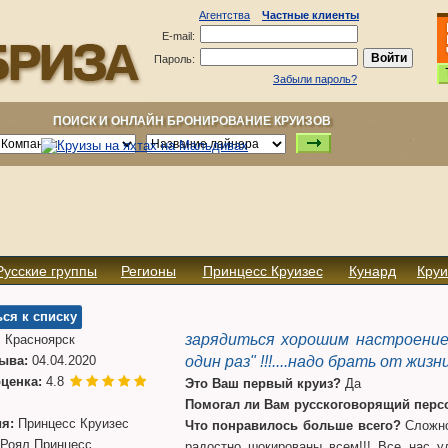
Агентства
Частные клиенты
E-mail:
Пароль:
Забыли пароль?
ПОИСК И ОНЛАЙН БРОНИРОВАНИЕ КРУИЗОВ
Русские группы
Регионы
Принцесс Круизес
Кунард
Круи
ся к списку
зарядиться хорошим настроением
 Красноярск
зыва:
04.04.2020
один раз" !!!....надо брать от жизни в
ценка:
4.8
Это Ваш первый круиз?
Да
Помогал ли Вам русскоговорящий персо
я:
Принцесс Круизес
Что понравилось больше всего?
Сложно
Роял Принцесс
радостно шокированы всем!!! Все нас 