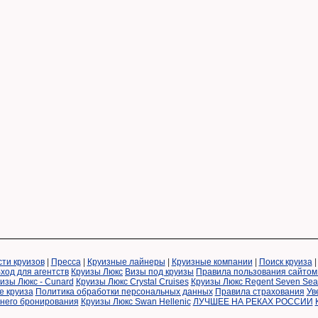
ти круизов
|
Пресса
|
Круизные лайнеры
|
Круизные компании
|
Поиск круиза
ход для агентств
Круизы Люкс
Визы под круизы
Правила пользования сайтом
изы Люкс - Cunard
Круизы Люкс Crystal Cruises
Круизы Люкс Regent Seven Sea
е круиза
Политика обработки персональных данных
Правила страхования
Ув
ннего бронирования
Круизы Люкс Swan Hellenic
ЛУЧШЕЕ НА РЕКАХ РОССИИ