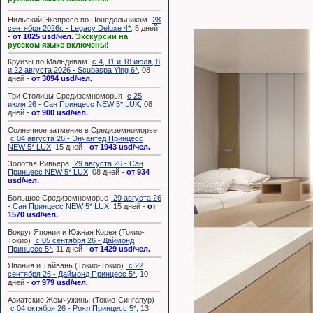
Нильский Экспресс по Понедельникам
28
сентября 2026г. - Legacy Deluxe 4*
, 5 дней
-
от 1025 usd/чел.
Экскурсии на
русском языке включены!
Круизы по Мальдивам
с 4, 11 и 18 июля, 8
и 22 августа 2026 - Scubaspa Ying 6*
, 08
дней -
от 3094 usd/чел.
Три Столицы Средиземноморья
с 25
июля 26 - Сан Принцесс NEW 5* LUX
, 08
дней -
от 900 usd/чел.
Солнечное затмение в Средиземноморье
с 04 августа 26 - Энчантед Принцесс
NEW 5* LUX
, 15 дней -
от 1943 usd/чел.
Золотая Ривьера
29 августа 26 - Сан
Принцесс NEW 5* LUX
, 08 дней -
от 934
usd/чел.
Большое Средиземноморье
29 августа 26
- Сан Принцесс NEW 5* LUX
, 15 дней -
от
1570 usd/чел.
Вокруг Японии и Южная Корея (Токио-
Токио)
с 05 сентября 26 - Даймонд
Принцесс 5*
, 11 дней -
от 1429 usd/чел.
Япония и Тайвань (Токио-Токио)
с 22
сентября 26 - Даймонд Принцесс 5*
, 10
дней -
от 979 usd/чел.
Азиатские Жемчужины (Токио-Сингапур)
с 04 октября 26 - Роял Принцесс 5*
, 13