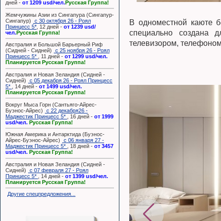
дней -
от 1209 usd/чел.
Русская Группа!
Жемчужины Азии из Сингапура (Сингапур-
Сингапур)
с 30 октября 26 - Роял
В одноместной каюте б
Принцесс 5*
, 12 дней -
от 1239 usd/
специально создана д
чел.
Русская Группа!
телевизором, телефоном
Австралия и Большой Барьерный Риф
(Сидней - Сидней)
с 25 ноября 26 - Роял
Принцесс 5*
, 11 дней -
от 1299 usd/чел.
Планируется Русская Группа!
Австралия и Новая Зеландия (Сидней -
Сидней)
с 05 декабря 26 - Роял Принцесс
5*
, 14 дней -
от 1499 usd/чел.
Планируется Русская Группа!
Вокруг Мыса Горн (Сантьяго-Айрес-
Буэнос-Айрес)
с 22 декабря26 -
Маджестик Принцесс 5*
, 16 дней -
от 1999
usd/чел.
Русская Группа!
Южная Америка и Антарктида (Буэнос-
Айрес-Буэнос-Айрес)
с 06 января 27 -
Маджестик Принцесс 5*
, 18 дней -
от 3457
usd/чел.
Русская Группа!
Австралия и Новая Зеландия (Сидней -
Сидней)
с 07 февраля 27 - Роял
Принцесс 5*
, 14 дней -
от 1399 usd/чел.
Планируется Русская Группа!
Другие спецпредложения...