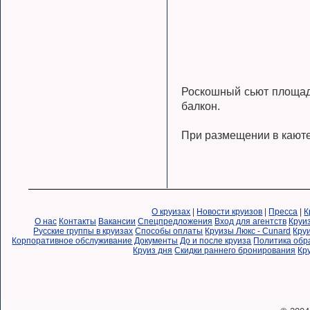
Роскошный сьют площадь
балкон.
При размещении в каюте
О круизах
|
Новости круизов
|
Пресса
|
К
О нас
Контакты
Вакансии
Спецпредложения
Вход для агентств
Круи
Русские группы в круизах
Способы оплаты
Круизы Люкс - Cunard
Круи
Корпоративное обслуживание
Документы
До и после круиза
Политика обр
Круиз дня
Скидки раннего бронирования
Кр