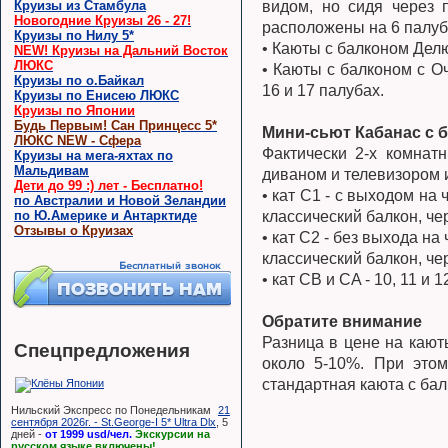
Круизы из Стамбула
видом, но сидя через 
Новогодние Круизы 26 - 27!
расположены на 6 палу
Круизы по Нилу 5*
• Каюты с балконом Делю
NEW! Круизы на Дальний Восток
ЛЮКС
• Каюты с балконом с Оч
Круизы по о.Байкал
16 и 17 палубах.
Круизы по Енисею ЛЮКС
Круизы по Японии
Будь Первым! Сан Принцесс 5*
Мини-сьют Кабанас с 
ЛЮКС NEW - Сфера
Фактически 2-х комнат
Круизы на мега-яхтах по
Мальдивам
диваном и телевизором 
Дети до 99 :) лет - Бесплатно!
• кат С1 - с выходом на
по Австралии и Новой Зеландии
по Ю.Америке и Антарктиде
классический балкон, че
Отзывы о Круизах
• кат С2 - без выхода н
классический балкон, че
• кат СB и CA - 10, 11 и 
Обратите внимание
Разница в цене на кают
Спецпредложения
около 5-10%. При этом
стандартная каюта с балк
Нильский Экспресс по Понедельникам
21
сентября 2026г. - St.George-I 5* Ultra Dlx
, 5
дней -
от 1999 usd/чел.
Экскурсии на
русском языке включены!