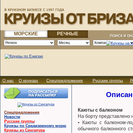
МОРСКИЕ
РЕЧНЫЕ
ПОИСК И О
О нас
О круизах
Спецпредложения
Русские группы
Р
Описан
Каюты с балконом
Спецпредложения
На борту представлено 
Новости
Русские группы
• Каюты с балконом-ло
Круизы по Средиземному морю
обычного балконного ст
Круизы из Сингапура