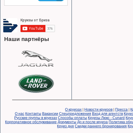
Наши партнёры
О круизах
|
Новости круизов
|
Пресса
|
К
О нас
Контакты
Вакансии
Спецпредложения
Вход для агентств
Круи
Русские группы в круизах
Способы оплаты
Круизы Люкс - Cunard
Круи
Корпоративное обслуживание
Документы
До и после круиза
Политика обр
Круиз дня
Скидки раннего бронирования
Кр