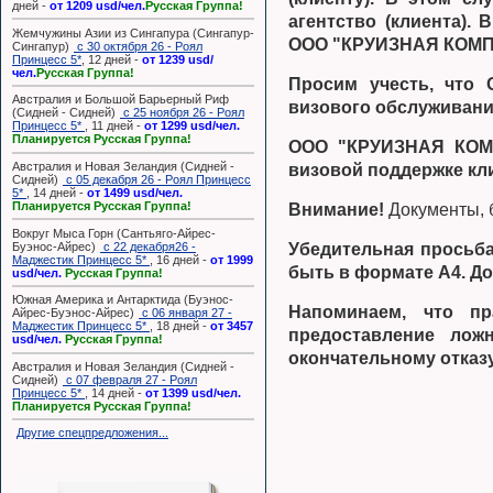
дней -
от 1209 usd/чел.
Русская Группа!
агентство (клиента).
Жемчужины Азии из Сингапура (Сингапур-
ООО "КРУИЗНАЯ КОМПА
Сингапур)
с 30 октября 26 - Роял
Принцесс 5*
, 12 дней -
от 1239 usd/
чел.
Русская Группа!
Просим учесть, чт
Австралия и Большой Барьерный Риф
визового обслуживани
(Сидней - Сидней)
с 25 ноября 26 - Роял
Принцесс 5*
, 11 дней -
от 1299 usd/чел.
Планируется Русская Группа!
ООО "КРУИЗНАЯ КОМП
Австралия и Новая Зеландия (Сидней -
визовой поддержке кл
Сидней)
с 05 декабря 26 - Роял Принцесс
5*
, 14 дней -
от 1499 usd/чел.
Планируется Русская Группа!
Внимание!
Документы, б
Вокруг Мыса Горн (Сантьяго-Айрес-
Буэнос-Айрес)
с 22 декабря26 -
Убедительная просьба
Маджестик Принцесс 5*
, 16 дней -
от 1999
быть в формате А4. До
usd/чел.
Русская Группа!
Южная Америка и Антарктида (Буэнос-
Напоминаем, что пр
Айрес-Буэнос-Айрес)
с 06 января 27 -
Маджестик Принцесс 5*
, 18 дней -
от 3457
предоставление лож
usd/чел.
Русская Группа!
окончательному отказ
Австралия и Новая Зеландия (Сидней -
Сидней)
с 07 февраля 27 - Роял
Принцесс 5*
, 14 дней -
от 1399 usd/чел.
Планируется Русская Группа!
Другие спецпредложения...