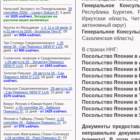
Генеральное Консул
Нильский Экспресс по Понедельникам
28
Республика Бурятия, 
сентября 2026г. - Legacy Deluxe 4*
, 5 дней
-
от 1025 usd/чел.
Экскурсии на
Иркутская область, Чи
русском языке включены!
автономный округ)
Круизы по Мальдивам
с 4, 11 и 18 июля, 8
Генеральное Консуль
и 22 августа 2026 - Scubaspa Ying 6*
, 08
дней -
от 3094 usd/чел.
Сахалинская область)
Три Столицы Средиземноморья
с 25
июля 26 - Сан Принцесс NEW 5* LUX
, 08
В странах ННГ:
дней -
от 900 usd/чел.
Посольство Японии в
Солнечное затмение в Средиземноморье
с 04 августа 26 - Энчантед Принцесс
Посольство Японии в
NEW 5* LUX
, 15 дней -
от 1943 usd/чел.
Посольство Японии в 
Золотая Ривьера
29 августа 26 - Сан
Посольство Японии в 
Принцесс NEW 5* LUX
, 08 дней -
от 934
usd/чел.
Посольство Японии в 
Посольство Японии в
Большое Средиземноморье
29 августа 26
- Сан Принцесс NEW 5* LUX
, 15 дней -
от
Посольство Японии в 
1570 usd/чел.
Посольство Японии в 
Вокруг Японии и Южная Корея (Токио-
Токио)
с 05 сентября 26 - Даймонд
Посольство Японии в 
Принцесс 5*
, 11 дней -
от 1429 usd/чел.
Посольство Японии в 
Япония и Тайвань (Токио-Токио)
с 22
сентября 26 - Даймонд Принцесс 5*
, 10
Документы предостав
дней -
от 979 usd/чел.
неправильно докумен
Азиатские Жемчужины (Токио-Сингапур)
с 04 октября 26 - Роял Принцесс 5*
, 13
(клиенту). В этом с