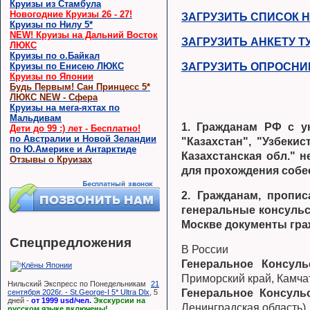
Круизы из Стамбула
Новогодние Круизы 26 - 27!
ЗАГРУЗИТЬ СПИСОК 
Круизы по Нилу 5*
NEW! Круизы на Дальний Восток
ЗАГРУЗИТЬ АНКЕТУ Т
ЛЮКС
Круизы по о.Байкал
Круизы по Енисею ЛЮКС
ЗАГРУЗИТЬ ОПРОСНИК
Круизы по Японии
Будь Первым! Сан Принцесс 5*
ЛЮКС NEW - Сфера
Круизы на мега-яхтах по
Мальдивам
1. Гражданам РФ с у
Дети до 99 :) лет - Бесплатно!
по Австралии и Новой Зеландии
"Казахстан", "Узбекис
по Ю.Америке и Антарктиде
Казахстанская обл." 
Отзывы о Круизах
для прохождения собе
2. Гражданам, пропи
генеральные консульс
Москве документы гра
Спецпредложения
В России
Генеральное Консул
Приморский край, Камчат
Нильский Экспресс по Понедельникам
21
Генеральное Консуль
сентября 2026г. - St.George-I 5* Ultra Dlx
, 5
дней -
от 1999 usd/чел.
Экскурсии на
Ленинградская область)
русском языке включены!