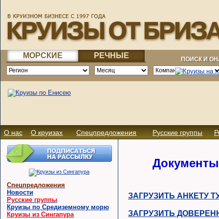
МОРСКИЕ
РЕЧНЫЕ
ПОИСК И О
О нас
О круизах
Спецпредложения
Русские группы
Р
Документы 
Спецпредложения
Новости
ЗАГРУЗИТЬ АНКЕТУ ТУ
Русские группы
Круизы по Средиземному морю
ЗАГРУЗИТЬ ДОВЕРЕННО
Круизы из Сингапура