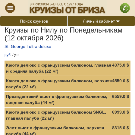
Поиск круизов
Личный кабинет
Круизы по Нилу по Понедельникам
(12 октября 2026)
St. George I ultra deluxe
руб.
/
у.е.
Каюта делюкс с французским балконом, главная
4375.0 $
и средняя палуба (22 м²)
Каюта делюкс с французским балконом, верхняя
4550.0 $
палуба (22 м²)
Президентский сьют с французским балконом,
6559.0 $
средняя палуба (44 м²)
Каюта делюкс с французским балконом SNGL,
6999.0 $
главная палуба (22 м²)
Элит сьют с французским балконом, верхняя
8315.0 $
палуба (44 м²)