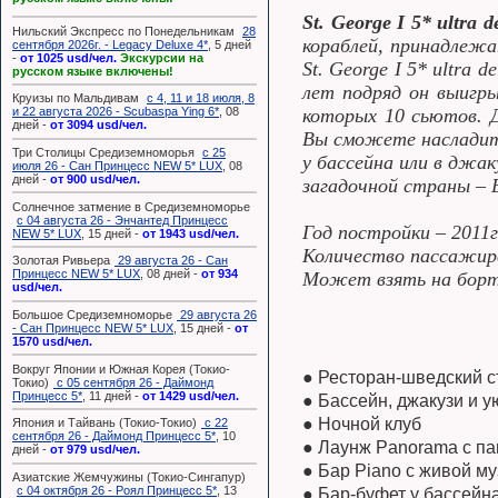
St. George I 5* ultra 
Нильский Экспресс по Понедельникам
28
кораблей, принадлежа
сентября 2026г. - Legacy Deluxe 4*
, 5 дней
-
от 1025 usd/чел.
Экскурсии на
St. George I 5* ultra 
русском языке включены!
лет подряд он выигры
Круизы по Мальдивам
с 4, 11 и 18 июля, 8
которых 10 сьютов. 
и 22 августа 2026 - Scubaspa Ying 6*
, 08
дней -
от 3094 usd/чел.
Вы сможете насладить
Три Столицы Средиземноморья
с 25
у бассейна или в джак
июля 26 - Сан Принцесс NEW 5* LUX
, 08
дней -
от 900 usd/чел.
загадочной страны – 
Солнечное затмение в Средиземноморье
с 04 августа 26 - Энчантед Принцесс
Год постройки – 2011г
NEW 5* LUX
, 15 дней -
от 1943 usd/чел.
Количество пассажирс
Золотая Ривьера
29 августа 26 - Сан
Принцесс NEW 5* LUX
, 08 дней -
от 934
Может взять на борт
usd/чел.
Большое Средиземноморье
29 августа 26
- Сан Принцесс NEW 5* LUX
, 15 дней -
от
1570 usd/чел.
Вокруг Японии и Южная Корея (Токио-
● Ресторан-шведский с
Токио)
с 05 сентября 26 - Даймонд
Принцесс 5*
, 11 дней -
от 1429 usd/чел.
● Бассейн, джакузи и 
● Ночной клуб
Япония и Тайвань (Токио-Токио)
с 22
сентября 26 - Даймонд Принцесс 5*
, 10
● Лаунж Panorama с п
дней -
от 979 usd/чел.
● Бар Piano с живой м
Азиатские Жемчужины (Токио-Сингапур)
с 04 октября 26 - Роял Принцесс 5*
, 13
● Бар-буфет у бассейн