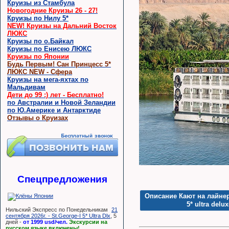
Круизы из Стамбула
Новогодние Круизы 26 - 27!
Круизы по Нилу 5*
NEW! Круизы на Дальний Восток
ЛЮКС
Круизы по о.Байкал
Круизы по Енисею ЛЮКС
Круизы по Японии
Будь Первым! Сан Принцесс 5*
ЛЮКС NEW - Сфера
Круизы на мега-яхтах по
Мальдивам
Дети до 99 :) лет - Бесплатно!
по Австралии и Новой Зеландии
по Ю.Америке и Антарктиде
Отзывы о Круизах
Спецпредложения
Описание Кают на лайнере
5* ultra delu
Нильский Экспресс по Понедельникам
21
сентября 2026г. - St.George-I 5* Ultra Dlx
, 5
дней -
от 1999 usd/чел.
Экскурсии на
русском языке включены!