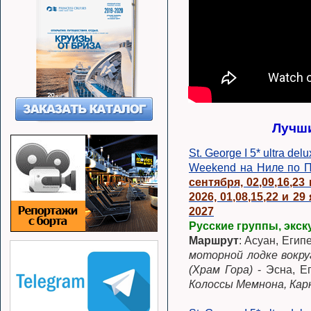
Лучши
St. George I 5* ultra del
Weekend на Ниле по Пя
сентября, 02,09,16,23 
2026, 01,08,15,22 и 29
2027
Русские группы, экск
Маршрут
: Асуан, Егип
моторной лодке вокру
(Храм Гора)
- Эсна, Ег
Колоссы Мемнона, Кар