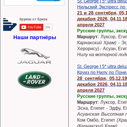
St. George I 5* ultra del
Нильский Экспресс по 
21 и 28 сентября, 05,1
декабря 2026, 04,11,1
апреля 2027
Русские группы, экск
Маршрут
: Луксор, Еги
Наши партнёры
Карнакский Храм)
- Эс
Херорису) - Асуан, Еги
Нилу на моторной лодк
St. George I 5* ultra del
Круиз по Нилу по Понед
28 сентября, 05,12,1
декабря 2026, 04,11,1
апреля 2027
Русские группы, экск
Маршрут
: Луксор, Еги
Эсна, Египет - Эдфу, 
Асуанская Высотная 
Ком Омбо, Египет
(Хра
(Карнакский Храм)