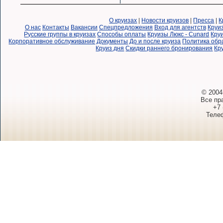
О круизах
|
Новости круизов
|
Пресса
|
К
О нас
Контакты
Вакансии
Спецпредложения
Вход для агентств
Круи
Русские группы в круизах
Способы оплаты
Круизы Люкс - Cunard
Круи
Корпоративное обслуживание
Документы
До и после круиза
Политика обр
Круиз дня
Скидки раннего бронирования
Кр
© 2004
Все пр
+7 
Телеф