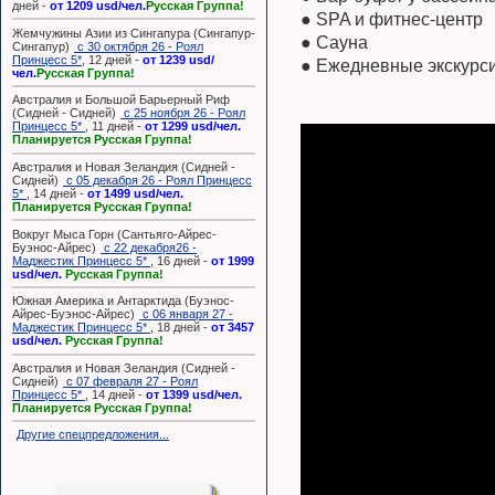
дней -
от 1209 usd/чел.
Русская Группа!
● SPA и фитнес-центр
Жемчужины Азии из Сингапура (Сингапур-
● Сауна
Сингапур)
с 30 октября 26 - Роял
Принцесс 5*
, 12 дней -
от 1239 usd/
● Ежедневные экскур
чел.
Русская Группа!
Австралия и Большой Барьерный Риф
(Сидней - Сидней)
с 25 ноября 26 - Роял
Принцесс 5*
, 11 дней -
от 1299 usd/чел.
Планируется Русская Группа!
Австралия и Новая Зеландия (Сидней -
Сидней)
с 05 декабря 26 - Роял Принцесс
5*
, 14 дней -
от 1499 usd/чел.
Планируется Русская Группа!
Вокруг Мыса Горн (Сантьяго-Айрес-
Буэнос-Айрес)
с 22 декабря26 -
Маджестик Принцесс 5*
, 16 дней -
от 1999
usd/чел.
Русская Группа!
Южная Америка и Антарктида (Буэнос-
Айрес-Буэнос-Айрес)
с 06 января 27 -
Маджестик Принцесс 5*
, 18 дней -
от 3457
usd/чел.
Русская Группа!
Австралия и Новая Зеландия (Сидней -
Сидней)
с 07 февраля 27 - Роял
Принцесс 5*
, 14 дней -
от 1399 usd/чел.
Планируется Русская Группа!
Другие спецпредложения...