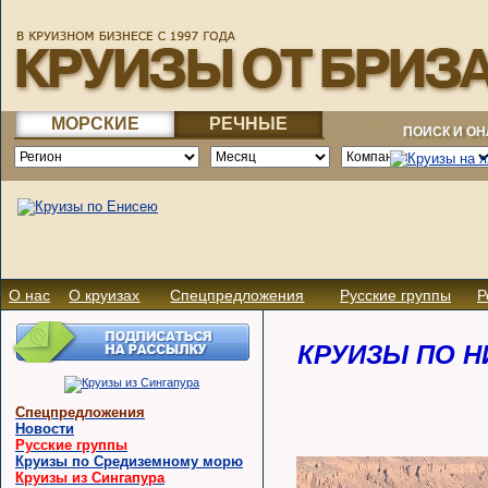
МОРСКИЕ
РЕЧНЫЕ
ПОИСК И О
О нас
О круизах
Спецпредложения
Русские группы
Р
КРУИЗЫ ПО НИ
Спецпредложения
Новости
Русские группы
Круизы по Средиземному морю
Круизы из Сингапура