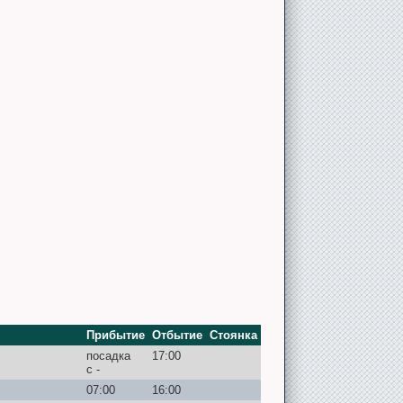
ацию нашего круиза! Всё прошло на
ыли когда-то на Принцесс Круизе
ад, но этот корабль оказался даже
обнее
Прибытие
Отбытие
Стоянка
посадка
17:00
с -
07:00
16:00