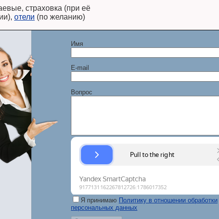
аевые, страховка (при её
ии),
отели
(по желанию)
Имя
E-mail
Вопрос
Я принимаю
Политику в отношении обработки
персональных данных