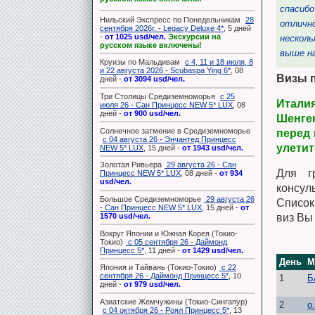
спасибо за организацию нашего круиза! Всё прошло на
спасибо
Нильский Экспресс по Понедельникам
28
отлично! Мы уже были когда-то на Принцесс Круизе
отличн
сентября 2026г. - Legacy Deluxe 4*
, 5 дней
-
от 1025 usd/чел.
Экскурсии на
несколько лет назад, но этот корабль оказался даже
нескол
русском языке включены!
выше наших ...
Подробнее
выше на
Круизы по Мальдивам
с 4, 11 и 18 июля, 8
и 22 августа 2026 - Scubaspa Ying 6*
, 08
Визы п
дней -
от 3094 usd/чел.
Три Столицы Средиземноморья
с 25
Итали
июля 26 - Сан Принцесс NEW 5* LUX
, 08
дней -
от 900 usd/чел.
Шенген
Солнечное затмение в Средиземноморье
перед 
с 04 августа 26 - Энчантед Принцесс
улетит
NEW 5* LUX
, 15 дней -
от 1943 usd/чел.
Золотая Ривьера
29 августа 26 - Сан
Для г
Принцесс NEW 5* LUX
, 08 дней -
от 934
usd/чел.
консуль
Большое Средиземноморье
29 августа 26
Список
- Сан Принцесс NEW 5* LUX
, 15 дней -
от
1570 usd/чел.
виз Вы
Вокруг Японии и Южная Корея (Токио-
Токио)
с 05 сентября 26 - Даймонд
Принцесс 5*
, 11 дней -
от 1429 usd/чел.
День
М
Япония и Тайвань (Токио-Токио)
с 22
сентября 26 - Даймонд Принцесс 5*
, 10
1
Б
дней -
от 979 usd/чел.
Азиатские Жемчужины (Токио-Сингапур)
2
о
с 04 октября 26 - Роял Принцесс 5*
, 13