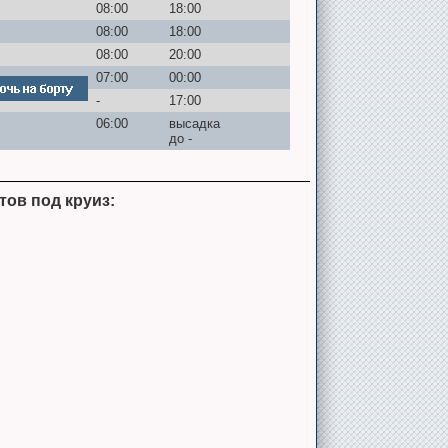
08:00
18:00
08:00
18:00
08:00
20:00
07:00
00:00
-
17:00
06:00
высадка
до -
тов под круиз: