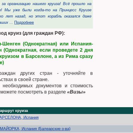
 за организацию нашего круиза! Всё прошло на
спасибо за организ
о! Мы уже были когда-то на Принцесс Круизе
отлично! Мы уже б
ько лет назад, но этот корабль оказался даже
несколько лет наз
ших ...
Подробнее
выше наших ...
Подр
од круиз (для граждан РФ):
я-Шенген (Однократная) или Испания-
 (Однократная, если проведете 2 дня
круизом в Барселоне, а из Рима сразу
е)
раждан других стран - уточняйте в
ствах в своей стране.
 необходимых документов и стоимость
 можете посмотреть в разделе
«Визы»
аршрут круиза
АРСЕЛОНА, Испания
.МАЙОРКА, Испания (Балеарские о-ва)