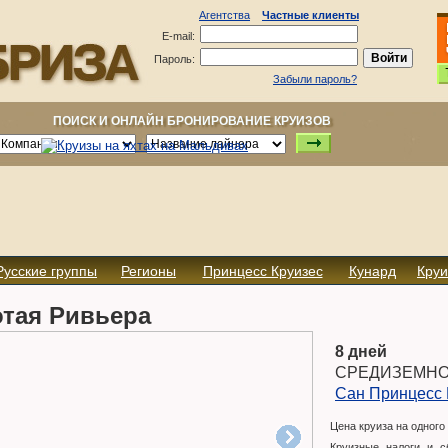
Агентства
Частные клиенты
E-mail:
Пароль:
Забыли пароль?
ПОИСК И ОНЛАЙН БРОНИРОВАНИЕ КРУИЗОВ
Русские группы
Регионы
Принцесс Круизес
Кунард
Круи
тая Ривьера
8 дней
СРЕДИЗЕМНО
Сан Принцесс
Цена круиза на одного
Круизные налоги и с