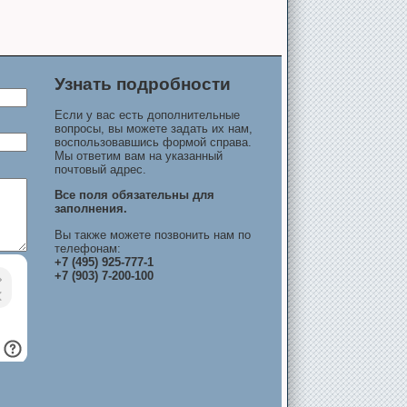
Узнать подробности
Если у вас есть дополнительные
вопросы, вы можете задать их нам,
воспользовавшись формой справа.
Мы ответим вам на указанный
почтовый адрес.
Все поля обязательны для
заполнения.
Вы также можете позвонить нам по
телефонам:
+7 (495) 925-777-1
+7 (903) 7-200-100