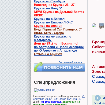
Круизы из Стамбула
Новогодние Круизы 26 - 27!
Круизы по Нилу 5*
NEW! Круизы на Дальний Восток
ЛЮКС
Круизы по о.Байкал
Круизы по Енисею ЛЮКС
Круизы по Японии
Пиза
Будь Первым! Сан Принцесс 5*
ЛЮКС NEW - Сфера
Круизы на мега-яхтах по
Мальдивам
Брон
Дети до 99 :) лет - Бесплатно!
Colle
по Австралии и Новой Зеландии
по Ю.Америке и Антарктиде
включе
Отзывы о Круизах
А так
Золот
С захо
С захо
Спецпредложения
Нильский Экспресс по Понедельникам
21
Инна, Москва
5.0
И
сентября 2026г. - St.George-I 5* Ultra Dlx
, 5
дней -
от 1999 usd/чел.
Экскурсии на
17.04.2025 Прежде всего хочу сказать Вам большое
17.04.
русском языке включены!