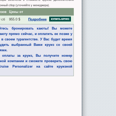
онный сбор (уточняйте у менеджера).
изов
Цены от
 сб
955.0 $
Подробнее
тесь бронировать каюты! Вы можете
Ресторан Sabatini
аюту прямо сейчас, и оплатить ее позже у
 в своем турагентстве. У Вас будет время
удить выбранный Вами круиз со своей
ьями.
 оплаты за круиз, Вы получите номер
зной компании и сможете проверить свою
uise Personalizer на сайте круизной
5.0
 всего хочу сказать Вам большое