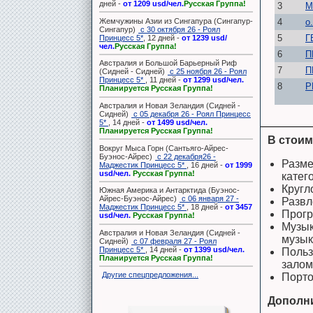
дней -
от 1209 usd/чел.
Русская Группа!
3
М
Жемчужины Азии из Сингапура (Сингапур-
4
о
Сингапур)
с 30 октября 26 - Роял
5
Г
Принцесс 5*
, 12 дней -
от 1239 usd/
чел.
Русская Группа!
6
П
Австралия и Большой Барьерный Риф
7
П
(Сидней - Сидней)
с 25 ноября 26 - Роял
Принцесс 5*
, 11 дней -
от 1299 usd/чел.
8
Р
Планируется Русская Группа!
Австралия и Новая Зеландия (Сидней -
Сидней)
с 05 декабря 26 - Роял Принцесс
5*
, 14 дней -
от 1499 usd/чел.
Планируется Русская Группа!
В стоим
Вокруг Мыса Горн (Сантьяго-Айрес-
Буэнос-Айрес)
с 22 декабря26 -
Разме
Маджестик Принцесс 5*
, 16 дней -
от 1999
usd/чел.
Русская Группа!
катег
Кругл
Южная Америка и Антарктида (Буэнос-
Айрес-Буэнос-Айрес)
с 06 января 27 -
Развл
Маджестик Принцесс 5*
, 18 дней -
от 3457
Прогр
usd/чел.
Русская Группа!
Музык
Австралия и Новая Зеландия (Сидней -
музык
Сидней)
с 07 февраля 27 - Роял
Принцесс 5*
, 14 дней -
от 1399 usd/чел.
Польз
Планируется Русская Группа!
залом
Другие спецпредложения...
Порт
Дополн