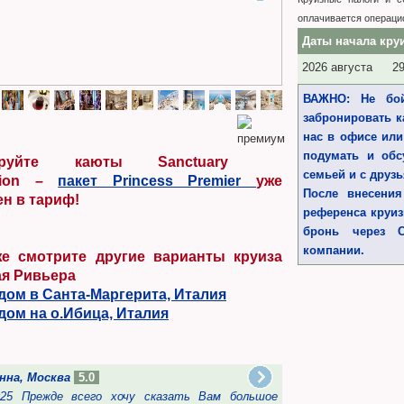
оплачивается операци
Даты начала кру
2026 августа
29
ВАЖНО: Не бой
Зона отдыха Dome
забронировать к
нас в офисе или
подумать и обс
ируйте каюты Sanctuary
семьей и с друз
ction –
пакет Princess Premier
уже
После внесения
н в тариф!
референса круи
бронь через Cr
компании.
же смотрите другие варианты круиза
ая Ривьера
дом в Санта-Маргерита, Италия
дом на о.Ибица, Италия
нна, Москва
5.0
Инна, Москва
2025 Прежде всего хочу сказать Вам большое
17.04.2025 Прежде