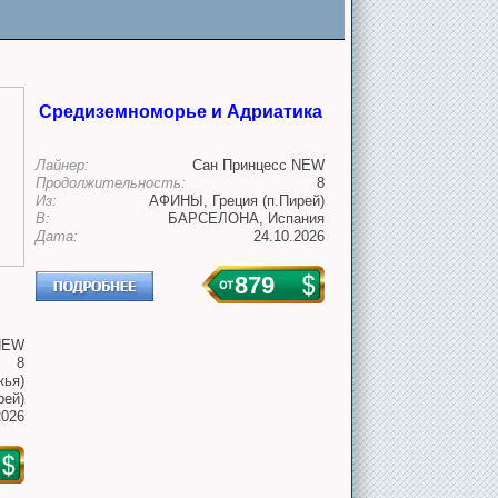
Средиземноморье и Адриатика
Лайнер:
Сан Принцесс NEW
Продолжительность:
8
Из:
АФИНЫ, Греция (п.Пирей)
В:
БАРСЕЛОНА, Испания
Дата:
24.10.2026
879
NEW
8
кья)
рей)
2026