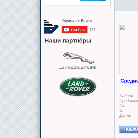
Наши партнёры
Средиз
Лайнер:
Продолжи
Из:
В:
Дата: