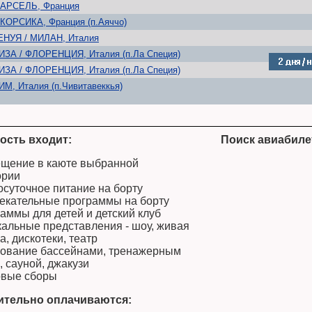
АРСЕЛЬ, Франция
.КОРСИКА, Франция (п.Аяччо)
ЕНУЯ / МИЛАН, Италия
ИЗА / ФЛОРЕНЦИЯ, Италия (п.Ла Специя)
ИЗА / ФЛОРЕНЦИЯ, Италия (п.Ла Специя)
ИМ, Италия (п.Чивитавеккья)
ость входит:
Поиск авиабиле
щение в каюте выбранной
ории
осуточное питание на борту
екательные программы на борту
аммы для детей и детский клуб
альные представления - шоу, живая
а, дискотеки, театр
ование бассейнами, тренажерным
, сауной, джакузи
овые сборы
ительно оплачиваются: