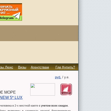
зы Люкс
Визы
Агентствам
Где Купить?
руб.
/
у.е.
Е МОРЕ
 NEW 5* LUX
 человека в 2-х местной каюте
с учетом всех скидок
.
боры включены в стоимость круиза! Дополнительно