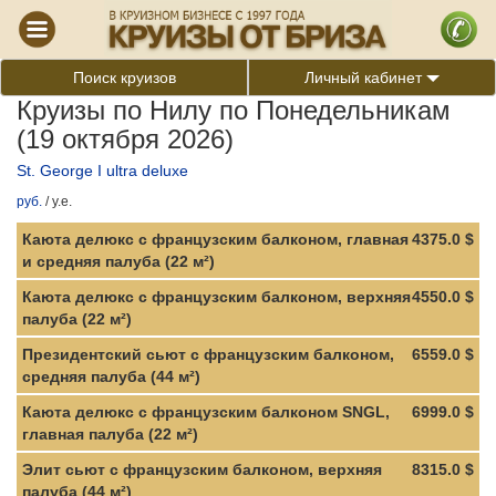
Поиск круизов
Личный кабинет
Круизы по Нилу по Понедельникам
(19 октября 2026)
St. George I ultra deluxe
руб.
/
у.е.
Каюта делюкс с французским балконом, главная
4375.0 $
и средняя палуба (22 м²)
Каюта делюкс с французским балконом, верхняя
4550.0 $
палуба (22 м²)
Президентский сьют с французским балконом,
6559.0 $
средняя палуба (44 м²)
Каюта делюкс с французским балконом SNGL,
6999.0 $
главная палуба (22 м²)
Элит сьют с французским балконом, верхняя
8315.0 $
палуба (44 м²)