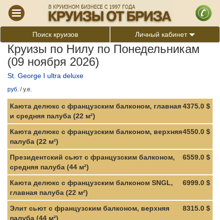
Поиск круизов
Личный кабинет
Круизы по Нилу по Понедельникам
(09 ноября 2026)
St. George I ultra deluxe
руб.
/
у.е.
Каюта делюкс с французским балконом, главная
4375.0 $
и средняя палуба (22 м²)
Каюта делюкс с французским балконом, верхняя
4550.0 $
палуба (22 м²)
Президентский сьют с французским балконом,
6559.0 $
средняя палуба (44 м²)
Каюта делюкс с французским балконом SNGL,
6999.0 $
главная палуба (22 м²)
Элит сьют с французским балконом, верхняя
8315.0 $
палуба (44 м²)