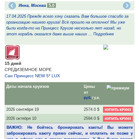
Инна, Москва
5.0
17.04.2025 Прежде всего хочу сказать Вам большое спасибо за
1
организацию нашего круиза! Всё прошло на отлично! Мы уже
о
были когда-то на Принцесс Круизе несколько лет назад, но
б
этот корабль оказался даже выше наших ...
Подробнее
э
15 дней
СРЕДИЗЕМНОЕ МОРЕ
Сан Принцесс NEW 5* LUX
Даты начала круизов
Цены
от
руб.
/
у.е.
2026 сентября 19
2574.0 $
2026 октября 10
2594.0 $
ВАЖНО: Не бойтесь бронировать каюты! Вы можете
забронировать каюту прямо сейчас, и оплатить ее позже у