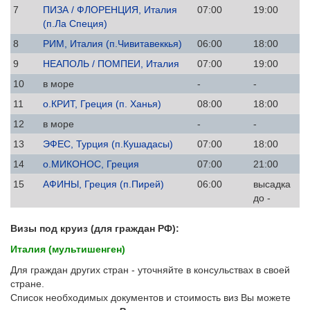
7
ПИЗА / ФЛОРЕНЦИЯ, Италия
07:00
19:00
(п.Ла Специя)
8
РИМ, Италия (п.Чивитавеккья)
06:00
18:00
9
НЕАПОЛЬ / ПОМПЕИ, Италия
07:00
19:00
10
в море
-
-
11
о.КРИТ, Греция (п. Ханья)
08:00
18:00
12
в море
-
-
13
ЭФЕС, Турция (п.Кушадасы)
07:00
18:00
14
о.МИКОНОС, Греция
07:00
21:00
15
АФИНЫ, Греция (п.Пирей)
06:00
высадка
до -
Визы под круиз (для граждан РФ):
Италия (мультишенген)
Для граждан других стран - уточняйте в консульствах в своей
стране.
Список необходимых документов и стоимость виз Вы можете