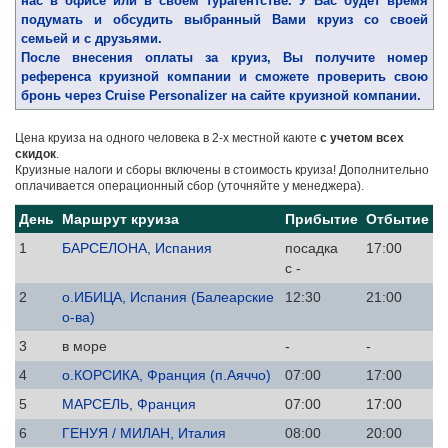
нас в офисе или в своем турагентстве. У Вас будет время
подумать и обсудить выбранный Вами круиз со своей
семьей и с друзьями.
После внесения оплаты за круиз, Вы получите номер
референса круизной компании и сможете проверить свою
бронь через Cruise Personalizer на сайте круизной компании.
Цена круиза на одного человека в 2-х местной каюте
с учетом всех
скидок
.
Круизные налоги и сборы включены в стоимость круиза! Дополнительно
оплачивается операционный сбор (уточняйте у менеджера).
День
Маршрут круиза
Прибытие
Отбытие
1
БАРСЕЛОНА, Испания
посадка
17:00
с -
2
о.ИБИЦА, Испания (Балеарские
12:30
21:00
о-ва)
3
в море
-
-
4
о.КОРСИКА, Франция (п.Аяччо)
07:00
17:00
5
МАРСЕЛЬ, Франция
07:00
17:00
6
ГЕНУЯ / МИЛАН, Италия
08:00
20:00