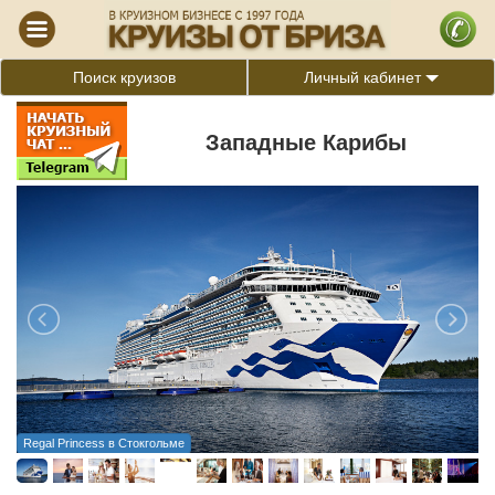
Поиск круизов
Личный кабинет
Западные Карибы
Regal Princess в Стокгольме