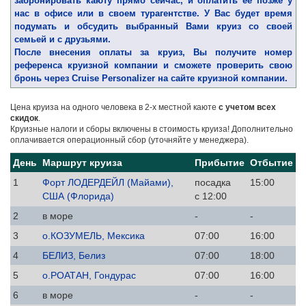
забронировать каюту прямо сейчас, и оплатить ее позже у
нас в офисе или в своем турагентстве. У Вас будет время
подумать и обсудить выбранный Вами круиз со своей
семьей и с друзьями.
После внесения оплаты за круиз, Вы получите номер
референса круизной компании и сможете проверить свою
бронь через Cruise Personalizer на сайте круизной компании.
Цена круиза на одного человека в 2-х местной каюте
с учетом всех
скидок
.
Круизные налоги и сборы включены в стоимость круиза! Дополнительно
оплачивается операционный сбор (уточняйте у менеджера).
День
Маршрут круиза
Прибытие
Отбытие
1
Форт ЛОДЕРДЕЙЛ (Майами),
посадка
15:00
США (Флорида)
с 12:00
2
в море
-
-
3
о.КОЗУМЕЛЬ, Мексика
07:00
16:00
4
БЕЛИЗ, Белиз
07:00
18:00
5
о.РОАТАН, Гондурас
07:00
16:00
6
в море
-
-