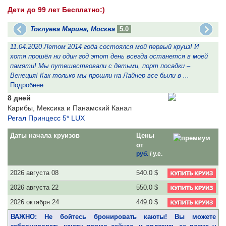
Дети до 99 лет Бесплатно:)
Токлуева Марина, Москва
5.0
11.04.2020 Летом 2014 года состоялся мой первый круиз! И
1
хотя прошёл ни один год этот день всегда останется в моей
о
памяти! Мы путешествовали с детьми, порт посадки –
б
Венеция! Как только мы прошли на Лайнер все были в ...
к
Подробнее
8 дней
Карибы, Мексика и Панамский Канал
Регал Принцесс 5* LUX
Даты начала круизов
Цены
от
руб.
/
у.е.
2026 августа 08
540.0 $
2026 августа 22
550.0 $
2026 октября 24
449.0 $
ВАЖНО: Не бойтесь бронировать каюты! Вы можете