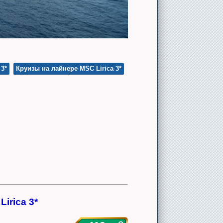
 3*
Круизы на лайнере MSC Lirica 3*
irica 3*