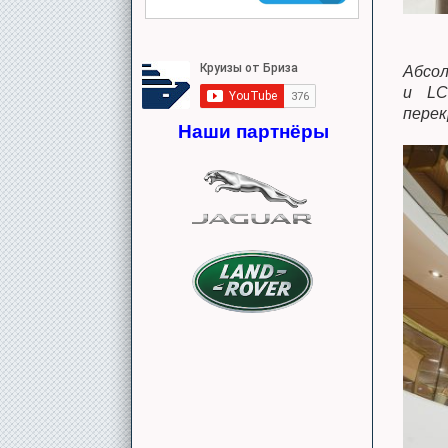
Абсол
и LC
перек
Наши партнёры