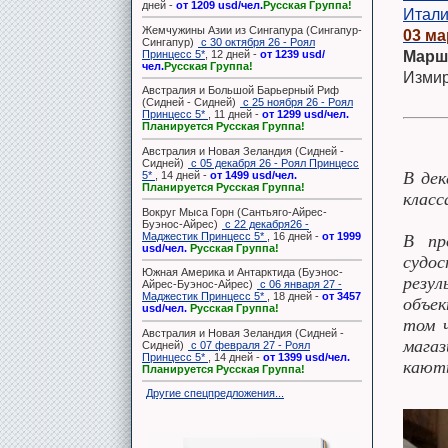
дней -
от 1209 usd/чел.
Русская Группа!
Итали
Жемчужины Азии из Сингапура (Сингапур-
03 ма
Сингапур)
с 30 октября 26 - Роял
Принцесс 5*
, 12 дней -
от 1239 usd/
Марш
чел.
Русская Группа!
Измир
Австралия и Большой Барьерный Риф
(Сидней - Сидней)
с 25 ноября 26 - Роял
Принцесс 5*
, 11 дней -
от 1299 usd/чел.
Планируется Русская Группа!
Австралия и Новая Зеландия (Сидней -
Сидней)
с 05 декабря 26 - Роял Принцесс
В дек
5*
, 14 дней -
от 1499 usd/чел.
Планируется Русская Группа!
класс
Вокруг Мыса Горн (Сантьяго-Айрес-
Буэнос-Айрес)
с 22 декабря26 -
Маджестик Принцесс 5*
, 16 дней -
от 1999
В пр
usd/чел.
Русская Группа!
судос
Южная Америка и Антарктида (Буэнос-
резул
Айрес-Буэнос-Айрес)
с 06 января 27 -
Маджестик Принцесс 5*
, 18 дней -
от 3457
объек
usd/чел.
Русская Группа!
том ч
Австралия и Новая Зеландия (Сидней -
мага
Сидней)
с 07 февраля 27 - Роял
Принцесс 5*
, 14 дней -
от 1399 usd/чел.
каюты
Планируется Русская Группа!
Другие спецпредложения...