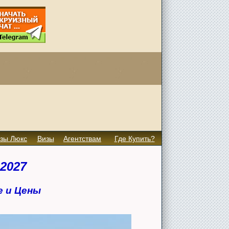
зы Люкс
Визы
Агентствам
Где Купить?
2027
е и Цены