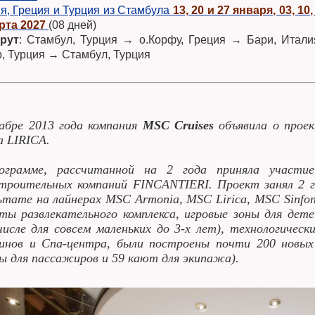
я, Греция и Турция из Стамбула
13, 20 и 27 января, 03, 10
рта 2027
(08 дней)
рут
: Стамбул, Турция → о.Корфу, Греция → Бари, Итал
, Турция → Стамбул, Турция
абре 2013 года компания
MSC Cruises
объявила о проек
а LIRICA.
ограмме, рассчитанной на 2 года приняла участи
троительных компаний FINCANTIERI. Проект занял 2 г
ьтате на лайнерах MSC Armonia, MSC Lirica, MSC Sinfo
ты развлекательного комплекса, игровые зоны для дете
исле для совсем маленьких до 3-х лет), технологическ
зинов и Спа-центра, были построены почти 200 новы
 для пассажиров и 59 кают для экипажа).