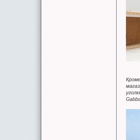
Кроме
мага
уголк
Gabba