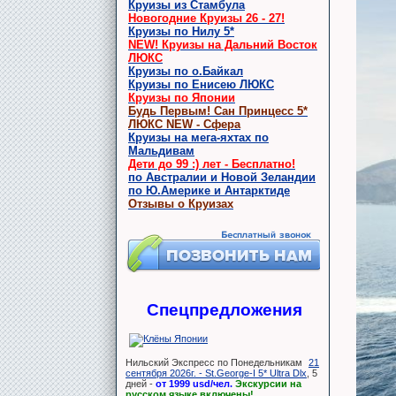
Круизы из Стамбула
Новогодние Круизы 26 - 27!
Круизы по Нилу 5*
NEW! Круизы на Дальний Восток
ЛЮКС
Круизы по о.Байкал
Круизы по Енисею ЛЮКС
Круизы по Японии
Будь Первым! Сан Принцесс 5*
ЛЮКС NEW - Сфера
Круизы на мега-яхтах по
Мальдивам
Дети до 99 :) лет - Бесплатно!
по Австралии и Новой Зеландии
по Ю.Америке и Антарктиде
Отзывы о Круизах
Спецпредложения
Нильский Экспресс по Понедельникам
21
сентября 2026г. - St.George-I 5* Ultra Dlx
, 5
дней -
от 1999 usd/чел.
Экскурсии на
русском языке включены!