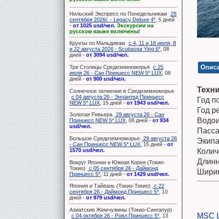
Нильский Экспресс по Понедельникам
28
сентября 2026г. - Legacy Deluxe 4*
, 5 дней
-
от 1025 usd/чел.
Экскурсии на
русском языке включены!
Круизы по Мальдивам
с 4, 11 и 18 июля, 8
и 22 августа 2026 - Scubaspa Ying 6*
, 08
дней -
от 3094 usd/чел.
Описа
Три Столицы Средиземноморья
с 25
июля 26 - Сан Принцесс NEW 5* LUX
, 08
дней -
от 900 usd/чел.
Техни
Солнечное затмение в Средиземноморье
с 04 августа 26 - Энчантед Принцесс
Год по
NEW 5* LUX
, 15 дней -
от 1943 usd/чел.
Год ре
Золотая Ривьера
29 августа 26 - Сан
Водои
Принцесс NEW 5* LUX
, 08 дней -
от 934
usd/чел.
Пасса
Большое Средиземноморье
29 августа 26
Экипа
- Сан Принцесс NEW 5* LUX
, 15 дней -
от
1570 usd/чел.
Колич
Длинн
Вокруг Японии и Южная Корея (Токио-
Токио)
с 05 сентября 26 - Даймонд
Ширин
Принцесс 5*
, 11 дней -
от 1429 usd/чел.
Япония и Тайвань (Токио-Токио)
с 22
сентября 26 - Даймонд Принцесс 5*
, 10
дней -
от 979 usd/чел.
Азиатские Жемчужины (Токио-Сингапур)
MSC L
с 04 октября 26 - Роял Принцесс 5*
, 13