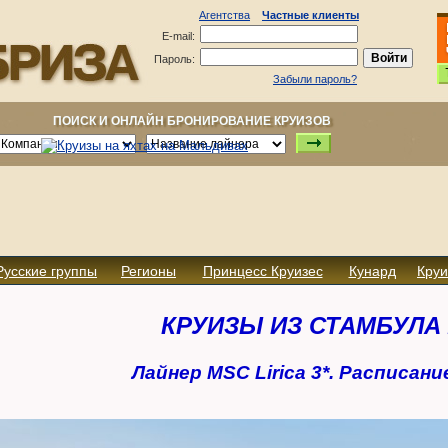
Агентства
Частные клиенты
E-mail:
Пароль:
Забыли пароль?
ПОИСК И ОНЛАЙН БРОНИРОВАНИЕ КРУИЗОВ
Русские группы
Регионы
Принцесс Круизес
Кунард
Круи
КРУИЗЫ ИЗ СТАМБУЛА 
Лайнер MSC Lirica 3*. Расписани